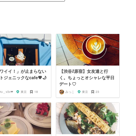
ワイイ！」が止まらない
【渋谷⇄原宿】女友達と行
トジェニックなcafe💖🌙
く。ちょっとオシャレな平日
デート♡
iru＿v3v❤︎
東京
18
みっこ
東京
23