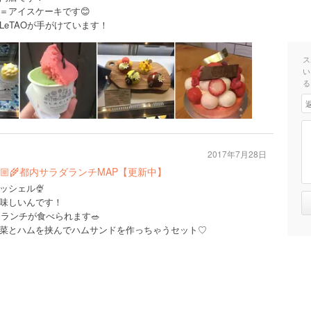
＝アイスケーキです😊
eTAOが手がけています！
ス
い
る
2017年7月28日
‍🌾都内サラダランチMAP【更新中】
ッシェル🍨
味しいんです！
ーランチが食べられます🥗
菜とハムを挟んでハムサンドを作っちゃうセット♡