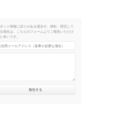
ポット情報に誤りがある場合や、移転・閉店して
る場合は、こちらのフォームよりご報告いただけ
と幸いです。