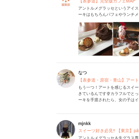
【表参道】完全版カフェMAP
アントルメグラッセというアイス
ーキはもちろんパフェやランチメ
なつ
【表参道・原宿・青山】アート
もう一つ！アートを感じるスイー
きているんです🍨カラフルでと
ーキを手渡されたら、女の子はイ
mjnkk
スイーツ好き必見‼︎ 【東京】pât
アントルメグラッセ＆生グラス専