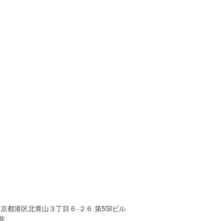
京都港区北青山３丁目６-２６ 第5SIビル
階