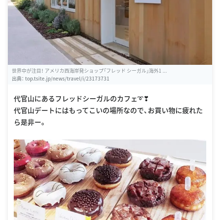
世界中が注目！ アメリカ西海岸発ショップ「フレッド シーガル」海外1 ...
出典：
top.tsite.jp/news/travel/i/23173731
代官山にあるフレッドシーガルのカフェ➰❣
代官山デートにはもってこいの場所なので、お買い物に疲れた
ら是非ー。