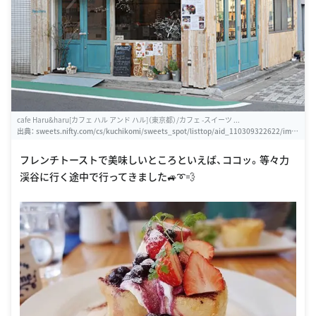
cafe Haru&haru[カフェ ハル アンド ハル]（東京都）/カフェ -スイーツ ...
出典：
sweets.nifty.com/cs/kuchikomi/sweets_spot/listtop/aid_110309322622/img
_1/1.htm
フレンチトーストで美味しいところといえば、ココッ。等々力
渓谷に行く途中で行ってきました🚙➰💨