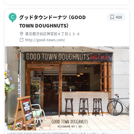
グッドタウンドーナツ （GOOD
C
426
TOWN DOUGHNUTS）
東京都渋谷区神宮前６丁目１３-６
http://good-town.com/
cafe】GOOD TOWN DOUGHNUTS＠明治神宮前 - ひとくちちょーだい。-パン ...