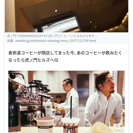
虎ノ門『TORANOMON KOFFEE（虎ノ門コーヒー）』で みちみち幸せ ...
出典：
ameblo.jp/michimichi-morning/entry-11877121709.html
表参道コーヒーが閉店してまった今、あのコーヒーが飲みたく
なったら虎ノ門ヒルズへ😋