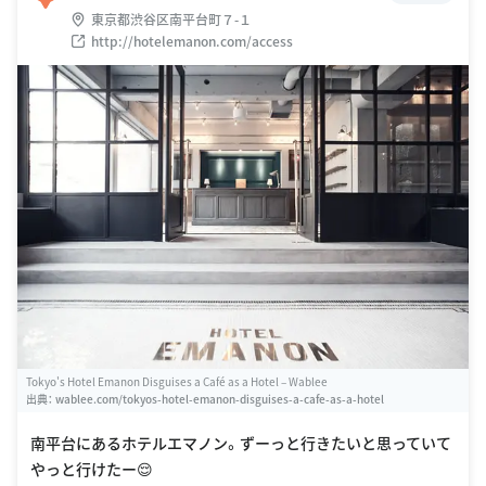
東京都渋谷区南平台町７-１
http://hotelemanon.com/access
Tokyo's Hotel Emanon Disguises a Café as a Hotel – Wablee
出典：
wablee.com/tokyos-hotel-emanon-disguises-a-cafe-as-a-hotel
南平台にあるホテルエマノン。ずーっと行きたいと思っていて
やっと行けたー😌