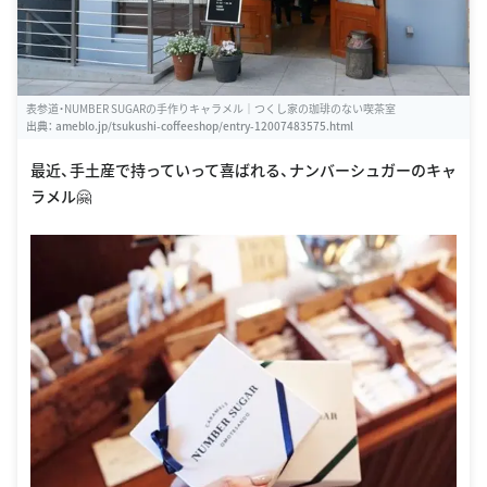
表参道・NUMBER SUGARの手作りキャラメル｜つくし家の珈琲のない喫茶室
出典：
ameblo.jp/tsukushi-coffeeshop/entry-12007483575.html
最近、手土産で持っていって喜ばれる、ナンバーシュガーのキャ
ラメル🤗