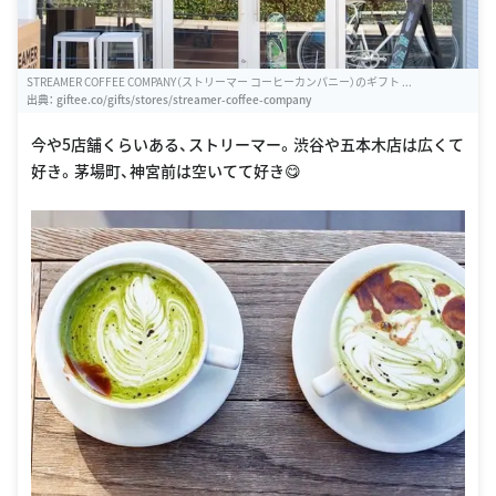
STREAMER COFFEE COMPANY（ストリーマー コーヒーカンパニー）のギフト ...
出典：
giftee.co/gifts/stores/streamer-coffee-company
今や5店舗くらいある、ストリーマー。渋谷や五本木店は広くて
好き。茅場町、神宮前は空いてて好き😋