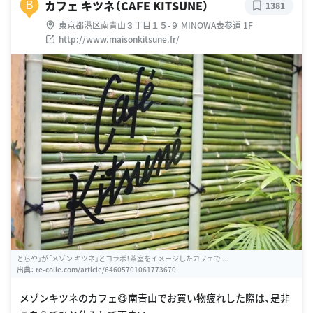
カフェ キツネ（CAFE KITSUNE）
B
1381
東京都港区南青山３丁目１５-９ MINOWA表参道 1F
http://www.maisonkitsune.fr/
とらや」が「メゾン キツネ」とコラボ！茶室をイメージしたカフェで ...
出典：
re-colle.com/article/64605701061773670
メゾンキツネのカフェ😋南青山でお買い物疲れした際は、是非