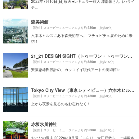
2022年7月10日(日)放送 ●レギュラー旅人 澤部佑さん（ハライ
チ...
森美術館
430m
【閉館】スヌーピーミュージアムより約
（徒歩8分）
六本木ヒルズにある森美術館へ。 マチュピチュ展のために来
訪！
21_21 DESIGN SIGHT（トゥーワン・トゥーワン・デザインサイト）
880m
【閉館】スヌーピーミュージアムより約
（徒歩15分）
安藤忠雄氏設計の、カッコイイ現代アートの美術館✨
Tokyo City View（東京シティビュー）六本木ヒルズ展望台
430m
【閉館】スヌーピーミュージアムより約
（徒歩8分）
上から夜景を見るのもお忘れなく！
赤坂氷川神社
930m
【閉館】スヌーピーミュージアムより約
（徒歩16分）
おとなの週末 2022年10月号「ふらり、大江戸散歩」に掲載さ