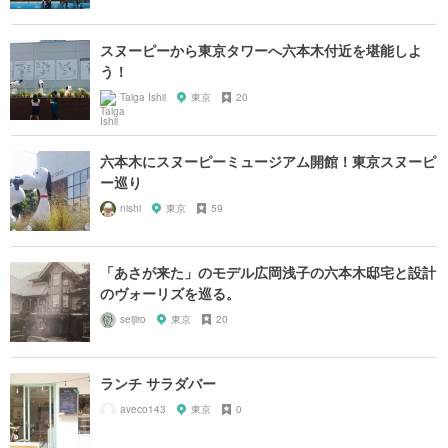
スヌーピーから東京タワーへ六本木付近を堪能しよ
う！
Taiga Ishii
東京
20
六本木にスヌーピーミュージアム開館！東京スヌーピ
ー巡り
nishi
東京
59
「あさが来た」のモデル広岡浅子の六本木邸宅と設計
のヴォーリズを巡る。
seijiro
東京
20
ランチ サラダバー
aveco143
東京
0