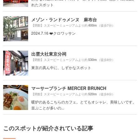
れたスポット
メゾン・ランドゥメンヌ 麻布台
400m
【閉館】スヌーピーミュージアムより約
（徒歩7分）
2024.7.16 ❤️クロワッサン
出雲大社東京分祠
530m
【閉館】スヌーピーミュージアムより約
（徒歩9分）
東京の真ん中に、しずかなスポット
マーサーブランチ MERCER BRUNCH
520m
【閉館】スヌーピーミュージアムより約
（徒歩9分）
暖炉のあるこちらのカフェ。とてもオシャレ、美味しいです。
並ぶことが多いの...
このスポットが紹介されている記事