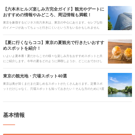
【六本木ヒルズ楽しみ方完全ガイド】観光やデートに
おすすめの情報やみどころ、周辺情報も満載！
東京を象徴するビジネス街六本木は、東京の中心にあります。セレブな街
のイメージがあってちょっと行きにくいという方もいるかもしれません
が、そんなオシャレでリッチのイメージがあるからこそ、六本木で特別な
日を贅沢に満喫することをおすすめしたいです。 「六本木ヒルズ」は、美
【夏に行くならココ】東京の夏観光で行きたいおすす
術館や映画館、展望台や200を超えるレストランが集結しています。何でも
めスポットを紹介！
揃っていて、一日中過ごしても飽きない「六本木ヒルズ」の見どころをた
くさん紹介していきます。
いよいよ夏本番！夏だからこその様々な楽しみ方をおすすめスポットと共
にご紹介します。今年の夏をどのように満喫しようか、どこにおでかけし
ようかについて考える参考にしてみてください。
東京の観光地・穴場スポット40選
東京は奥が深くまだまだ楽しめるスポットがたくさんあります。定番スポ
ットだけじゃなく、穴場スポットも知っておきたい！そんな方のために1度
は訪れてみてほしいおすすめの穴場スポットを厳選しました。 東京に詳し
い方もまだあまり詳しくない方も、いつもとは違う遊びやデートがしたい
という方も、これを読んだら“こんなところもあるんだ”と新しい東京を知る
きっかけになるはず。 さあ、気になるスポットがあったら今すぐ準備をし
基本情報
ておでかけしましょう！