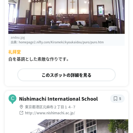
andou.jpg
出典：
homepage2.nifty.com/Kirameki/kyoukaidou/puro/puro.htm
礼拝堂
白を基調とした素敵な作りです。
このスポットの詳細を見る
Nishimachi International School
C
5
東京都港区元麻布２丁目１４-７
http://www.nishimachi.ac.jp/