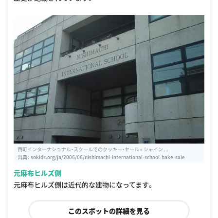
西町インターナショナル・スクールでのクッキー・セール « シャイン ...
出典：
sokids.org/ja/2006/06/nishimachi-international-school-bake-sale
元麻布ヒルズ側
元麻布ヒルズ側は近代的な建物になってます。
このスポットの詳細を見る