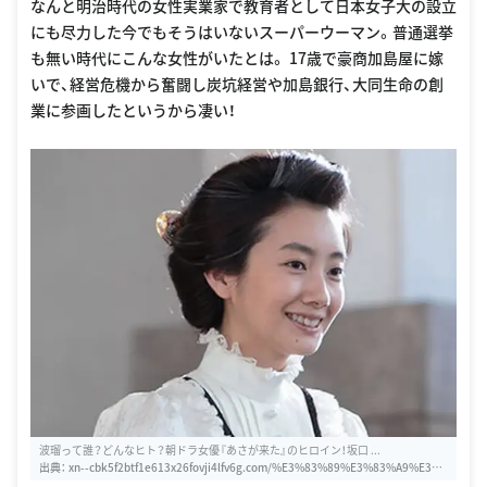
なんと明治時代の女性実業家で教育者として日本女子大の設立
にも尽力した今でもそうはいないスーパーウーマン。普通選挙
も無い時代にこんな女性がいたとは。 17歳で豪商加島屋に嫁
いで、経営危機から奮闘し炭坑経営や加島銀行、大同生命の創
業に参画したというから凄い！
波瑠って誰？どんなヒト？朝ドラ女優『あさが来た』のヒロイン！坂口 ...
出典：
xn--cbk5f2btf1e613x26fovji4lfv6g.com/%E3%83%89%E3%83%A9%E3%8
3%9E%E3%83%8B%E3%83%A5%E3%83%BC%E3%82%B9/319