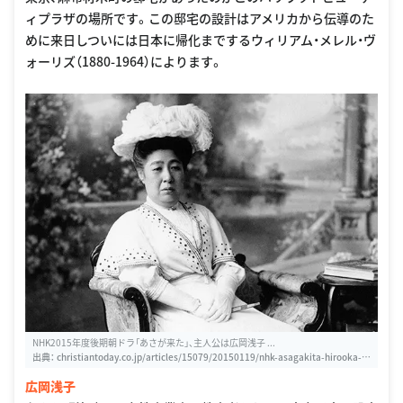
ィプラザの場所です。この邸宅の設計はアメリカから伝導のた
めに来日しついには日本に帰化までするウィリアム・メレル・ヴ
ォーリズ（1880-1964）によります。
NHK2015年度後期朝ドラ「あさが来た」、主人公は広岡浅子 ...
出典：
christiantoday.co.jp/articles/15079/20150119/nhk-asagakita-hirooka-a
sako.htm
広岡浅子