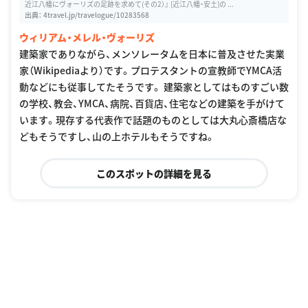
近江八幡にヴォーリズの足跡を求めて(その2）』 [近江八幡・安土]の ...
出典：
4travel.jp/travelogue/10283568
ウィリアム・メレル・ヴォーリズ
建築家でありながら、メンソレータムを日本に普及させた実業
家（Wikipediaより）です。プロテスタントの宣教師でYMCA活
動などにも従事してたそうです。 建築家としてはものすごい数
の学校、教会、YMCA、病院、百貨店、住宅などの建築を手がけて
います。現存する代表作で話題のものとしては大丸心斎橋店な
どもそうですし、山の上ホテルもそうですね。
このスポットの詳細を見る