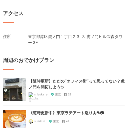
アクセス
住所
東京都港区虎ノ門１丁目２３-３ 虎ノ門ヒルズ森タワ
ー 3F
周辺のおでかけプラン
【随時更新】ただの”オフィス街”って思ってない？虎
ノ門を開拓しよう✨
shizuka ☺︎
東京
23
《随時更新中》東京ラテアート巡り🗼☕️📷
sumikun.
東京
41