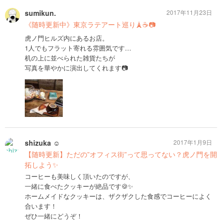
sumikun.
2017年11月23日
《随時更新中》東京ラテアート巡り🗼☕️📷
虎ノ門ヒルズ内にあるお店。
1人でもフラット寄れる雰囲気です…
机の上に並べられた雑貨たちが
写真を華やかに演出してくれます📷
shizuka ☺︎
2017年1月9日
【随時更新】ただの”オフィス街”って思ってない？虎ノ門を開
拓しよう✨
コーヒーも美味しく頂いたのですが、
一緒に食べたクッキーが絶品です🍪✨
ホームメイドなクッキーは、ザクザクした食感でコーヒーによく
合います！
ぜひ一緒にどうぞ！