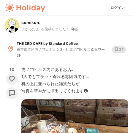
ログイン
sumikun.
よかったよ！を投稿しました
9年前
THE 3RD CAFE by Standard Coffee
東京都港区虎ノ門１丁目２３-３ 虎ノ門ヒルズ森タワー
27
3F
10
虎ノ門ヒルズ内にあるお店。
1人でもフラット寄れる雰囲気です…
机の上に並べられた雑貨たちが
写真を華やかに演出してくれます📷