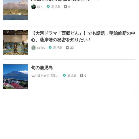
ぽん
鹿児島
9
【大河ドラマ「西郷どん」】でも話題！明治維新の中
心、薩摩藩の秘密を知りたい！
seijiro
鹿児島
23
旬の鹿児島
日本旅行 TiS大阪支店
鹿児島
9