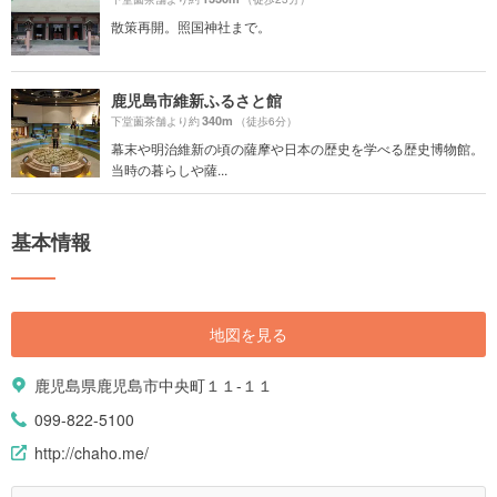
散策再開。照国神社まで。
鹿児島市維新ふるさと館
340m
下堂薗茶舗より約
（徒歩6分）
幕末や明治維新の頃の薩摩や日本の歴史を学べる歴史博物館。
当時の暮らしや薩...
基本情報
地図を見る
鹿児島県鹿児島市中央町１１-１１
099-822-5100
http://chaho.me/