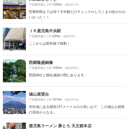
1250m
下堂薗茶舗より約
（徒歩21分）
営業時間までは待てず外観だけチェック👀しろくまの絵がかわ
いかった！！
ＪＲ鹿児島中央駅
250m
下堂薗茶舗より約
（徒歩5分）
ここからは新幹線で移動！
西郷隆盛銅像
1540m
下堂薗茶舗より約
（徒歩26分）
照国神社と鶴丸城跡の間にあります。
城山展望台
1810m
下堂薗茶舗より約
（徒歩31分）
市街地にある標高107メートルの小高い山で、この城山も桜島
の溶岩からなる...
鹿児島ラーメン 豚とろ 天文館本店