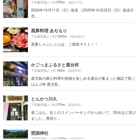
970m
下堂薗茶舗より約
（徒歩17分）
2020年10月11日（日）放送 （2020年10月25日（日）放送分
含...
黒豚料理 あぢもり
1280m
下堂薗茶舗より約
（徒歩22分）
黒豚しゃぶしゃぶは、ご賞味マスト！！
かごっまふるさと屋台村
180m
下堂薗茶舗より約
（徒歩4分）
鹿児島の郷土料理や地酒を楽しめる屋台が集まった施設で夜ご
はん🌙🍻 鹿児島...
とんかつ川久
270m
下堂薗茶舗より約
（徒歩5分）
昼ごはん。近くのコインパーキングから歩いて、20分ほど並び
ました。厚切り...
照国神社
1330m
下堂薗茶舗より約
（徒歩23分）