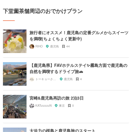
下堂薗茶舗周辺のおでかけプラン
旅行者にオススメ！鹿児島の定番グルメからスイーツ
を満喫(ちょくちょく更新中)
RIHO
鹿児島
44
【鹿児島県】FAVホテルステイ✨霧島方面で鹿児島の
自然を満喫するドライブ旅🚗
トーキョーさんぽ
鹿児島
4
宮崎&鹿児島再訪の旅 2泊3日
KATuuuuuN
東京
0
大迫力の桜島と鹿児島旅のスタート