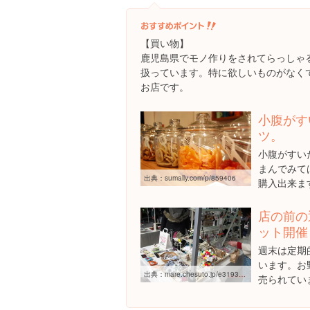
【買い物】
鹿児島県でモノ作りをされてらっしゃ
扱っています。特に欲しいものがなく
お店です。
小腹がす
ツ。
小腹がすい
まんでみて
出典：
sumally.com/p/859406
購入出来ま
店の前の
ット開催
週末は定期
います。お
出典：
mare.chesuto.jp/e319343.html
売られてい