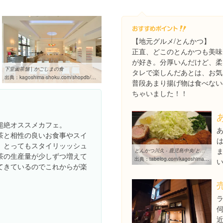
【地元グルメ/とんかつ】
正直、どこのとんかつも美味
が好き。分厚いんだけど、柔
下堂薗茶舗 | かごしまの食
タレで楽しんだあとは、お気
出典：
kagoshima-shoku.com/shopdb/%E4%B8%8B%E5%A0%82%E8%96%97%E8%8C%B6%E8%88%97
普段あまり揚げ物は食べない
ちゃいました！！
超絶オススメカフェ。
茶と相性の良いお食事やスイ
。とってもスタイリッッシュ
とんかつ川久 - 鹿児島中央/とんかつ [食べログ]
茶の生産量が少しずつ増えて
出典：
tabelog.com/kagoshima/A4601/A460101/46000246
てきているのでこれからが楽