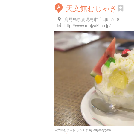
天文館むじゃき
A
鹿児島県鹿児島市千日町５-８
http://www.mujyaki.co.jp/
天文館むじゃき しろくま
by
odysseygate