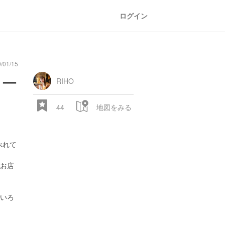
ログイン
01/15
oad
train
comic
mountain
sports
fishing
bbq
fashion
tradition
music
baby
camera
amusement
aquarium
sea
ball
baer
bell
flo
イー
park
RIHO
44
地図をみる
べれて
お店
28.522 px
いろ