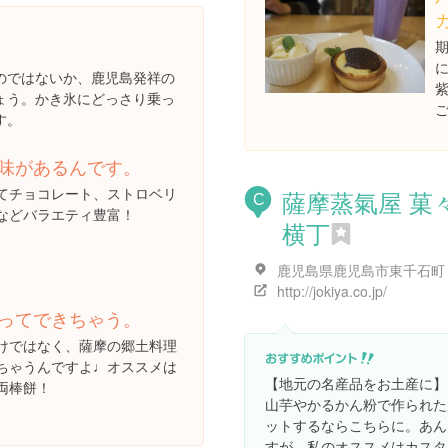
のではないか、鹿児島発祥の
ょう。かき氷にどっさり乗っ
す。
味があるんです。
てチョコレート、ストロベリ
薩摩蒸氣屋 菓
C
などバラエティ豊富！
横丁
icense
http://jokiya.co.jp/
ってできちゃう。
けではなく、薩摩の郷土料理
ちゃうんですよ♩オススメは
【地元の名産品をお土産に】
両棒餅！
山芋やかるかん粉で作られた
ットするならこちらに。あん
すが、私のオススメはカスタ