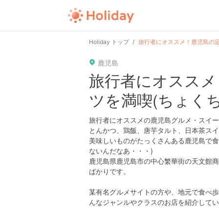
user
pin
tel
time
url
guide
Holiday トップ
旅行者にオススメ！鹿児島の定
鹿児島
date
child
solitary
pet
driv
旅行者にオススメ
ツを満喫(ちょく
tokyo
kanagawa
osaka
kyoto
hyo
旅行者にオススメの鹿児島グルメ・スイー
とんかつ、鶏飯、唐芋タルト、日本茶スイ
美味しいものがたっくさんある鹿児島で食
ないんだなあ・・・)
鹿児島県鹿児島市の中心繁華街の天文館商
ばかりです。
某有名グルメサイトの方や、地元で食べ歩
んなジャンルやクラスのお店を紹介してい