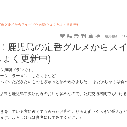
hot
type
star
camera
home
settings
profile
print
rank
mail
lock
calendar
access
番グルメからスイーツを満喫(ちょくちょく更新中)
最終更新日: 19/
e
walking
cycling
nature
stroll
art
camp
history
castle
temple
cafe
gourmet
onsen
outdoor
world
public bath
shopping
general
railr
！鹿児島の定番グルメからス
heritage
store
ちょく更新中)
go
ツ満喫プランです。
ーツ、ラーメン、しろくまなど
べていただきたいものをぎゅっと詰め込みました。(まだ豚しゃぶは食
店街と鹿児島中央駅付近のお店が多めなので、公共交通機関でもいける
きをしている方に教えてもらったお店やとりあえずいくべき定番店など
ます。よろしければ参考にしてみてください♩