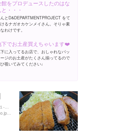
全館をプロデュースしたのはな
んと・・・
んとD&DEPARTMENTPROJECT をて
がけるナガオカケンメイさん。そりゃ素
敵なわけです。
地下でお土産買えちゃいます❤️
地下に入ってるお店で、おしゃれなパッ
ケージのお土産がたくさん揃ってるので
ぜひ覗いてみてください♩
鹿児島県鹿児島市中央町２１-１３
http://setoguchiseinikuten.co.jp/kawakyu.html