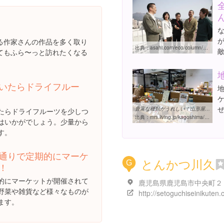
な
る作家さんの作品を多く取り
出典：
asahi.com/eco/column/happiness/TKY201208010319.html
てもふら〜っと訪れたくなる
いたらドライフルー
豊富な種類がうれしい！山形屋＆マルヤガーデンズでXmasケーキの下見を ...
たらドライフルーツを少しつ
出典：
mrs.living.jp/kagoshima/shopping/reporter/2856816
はいかがでしょう。少量から
す。
通りで定期的にマーケ
とんかつ川久
G
！
的にマーケットが開催されて
野菜や雑貨など様々なものが
ます。