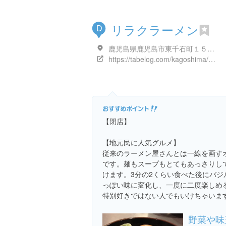
リラクラーメン
D
鹿児島県鹿児島市東千石町１５-１４
https://tabelog.com/kagoshima/A4601/A460101/46009841/
【閉店】
【地元民に人気グルメ】
従来のラーメン屋さんとは一線を画す
です。麺もスープもとてもあっさりし
けます。3分の2くらい食べた後にバ
っぽい味に変化し、一度に二度楽しめ
特別好きではない人でもいけちゃいま
野菜や味