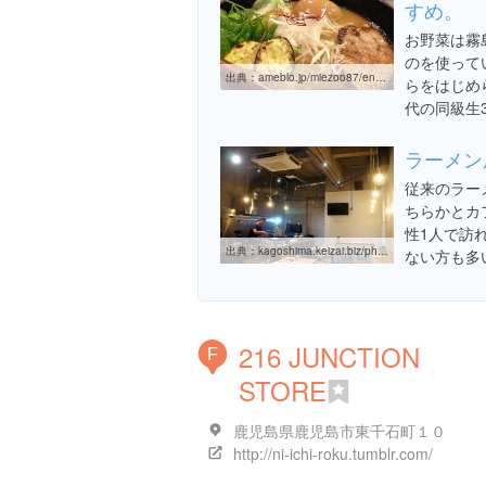
すめ。
お野菜は霧
のを使って
出典：
ameblo.jp/miezoo87/entry-11881713561.html
らをはじめ
代の同級生
ラーメン
従来のラー
ちらかとカ
性1人で訪
出典：
kagoshima.keizai.biz/photoflash/1219
ない方も多
216 JUNCTION
F
STORE
鹿児島県鹿児島市東千石町１０
http://ni-ichi-roku.tumblr.com/