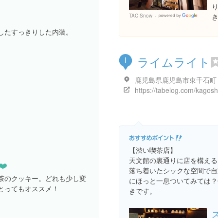
TAC Snow
Goog
Places
したすっきりした内装。
ライムライト
I
【渋い喫茶店】
天文館の裏通りに店を構える
️
落ち着いたシックな空間で自
茶のクッキー。どれも少し変
にほっと一息ついてみては？
とってもオススメ！
きです。