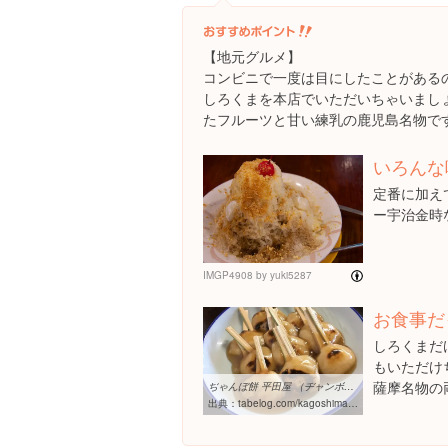
【地元グルメ】
コンビニで一度は目にしたことがある
しろくまを本店でいただいちゃいまし
たフルーツと甘い練乳の鹿児島名物で
いろんな
定番に加え
ー宇治金時
IMGP4908
by
yuki5287
Attribution L
お食事だ
しろくまだ
もいただけ
薩摩名物の
ぢゃんぼ餅 平田屋 （ヂャンボモチ ヒラタヤ） - 竜ヶ水/和菓子 [食べログ]
出典：
tabelog.com/kagoshima/A4601/A460101/46002504