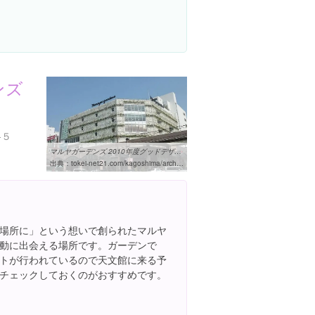
ンズ
-５
マルヤガーデンズ 2010年度グッドデザイン賞受賞 | AreaBiz鹿児島 ...
出典：
tokei-net21.com/kagoshima/archives/1069
場所に」という想いで創られたマルヤ
動に出会える場所です。ガーデンで
トが行われているので天文館に来る予
チェックしておくのがおすすめです。