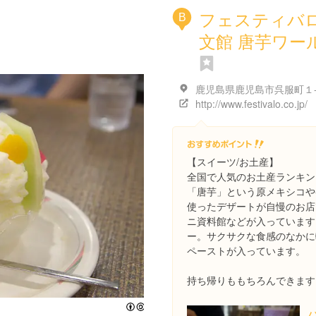
フェスティバロ
B
文館 唐芋ワー
http://www.festivalo.co.jp/
【スイーツ/お土産】
全国で人気のお土産ランキン
「唐芋」という原メキシコや
使ったデザートが自慢のお店
ニ資料館などが入っています
ー。サクサクな食感のなかに
ペーストが入っています。
持ち帰りももちろんできます
Attribution-ShareAlike License