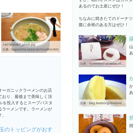
あるのでお土産にぜひ！
ちなみに焼きたてのドーナツ
腹に余裕のある方はぜひ！
1407806967_photo.jpg
出典：
kagoshima.keizai.biz/headline/820
出典：
hyakkeino7.at.webry.info/200810/article_2.html
オーガニックラーメンのお店
ており、最後まで美味しく頂
ジルを投入するとスープパスタ
出典：
blog.livedoor.jp/lovelovecapybara/archives/51272492.html
るラーメンです。ラーメンが
す。
玉のトッピングがおす