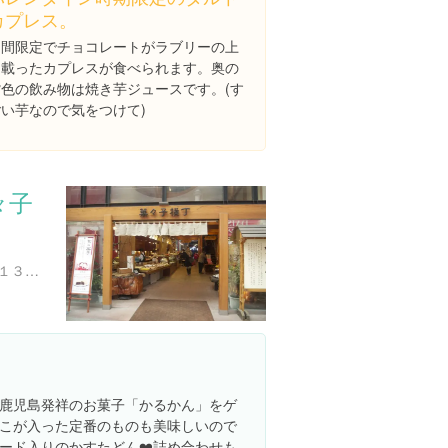
カプレス。
期間限定でチョコレートがラブリーの上
に載ったカプレスが食べられます。奥の
紫色の飲み物は焼き芋ジュースです。(す
ごい芋なので気をつけて)
々子
鹿児島県鹿児島市東千石町１３-１４
鹿児島発祥のお菓子「かるかん」をゲ
こが入った定番のものも美味しいので
ード入りのかすたどん❤️詰め合わせも