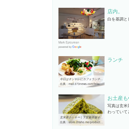
店内。
白を基調と
Mark Epicurean
Google
Places
ランチ
今日はオシャレにカフェランチ／鹿児島市内中心部界隈から4選 | Felia ...
出典：
mall.373news.com/felia/?p=116862
お土産も❤
写真は玄米
わっていて
玄米茶クッキー | 下堂薗茶舗オンラインショップ
出典：
store.chaho.me/product-page/%E7%8E%84%E7%B1%B3%E8%8C%B6%E3%82%AF%E3%83%83%E3%82%AD%E3%83%BC