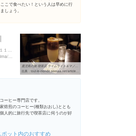
りここで食べたい！という人は早めに行
きましょう。
le
鹿児島県鹿児島市東千石町１１-３
https://tabelog.com/kagoshima/A4601/A460101/46002838/
鹿児島の旅 喫茶店 ライムライト＆マノン │ tout le monde ...
出典：
tout-le-monde.seesaa.net/article/432565675.html
コーヒー専門店です。
家焙煎のコーヒー(種類おおし)ととも
個人的に旅行先で喫茶店に伺うのが好
スポット内のおすすめ