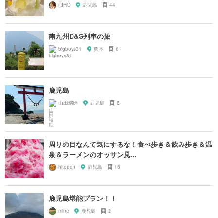
RIHO
鹿児島
44
南九州D&S列車の旅
bigboys31
熊本
6
鹿児島
山田瑞姫
鹿児島
8
周りの目なんて気にするな！食べ歩き＆飲み歩き＆温
泉＆ラーメンのオッサン風...
hitopon
鹿児島
16
鹿児島堪能プラン！！
mine
鹿児島
2