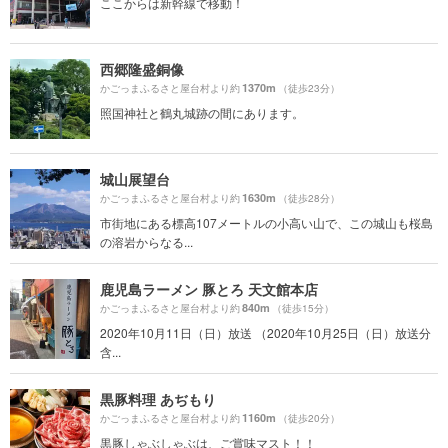
ここからは新幹線で移動！
西郷隆盛銅像
1370m
かごっまふるさと屋台村より約
（徒歩23分）
照国神社と鶴丸城跡の間にあります。
城山展望台
1630m
かごっまふるさと屋台村より約
（徒歩28分）
市街地にある標高107メートルの小高い山で、この城山も桜島
の溶岩からなる...
鹿児島ラーメン 豚とろ 天文館本店
840m
かごっまふるさと屋台村より約
（徒歩15分）
2020年10月11日（日）放送 （2020年10月25日（日）放送分
含...
黒豚料理 あぢもり
1160m
かごっまふるさと屋台村より約
（徒歩20分）
黒豚しゃぶしゃぶは、ご賞味マスト！！