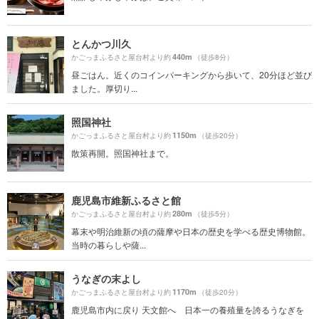
とんかつ川久
440m
かごっまふるさと屋台村より約
（徒歩8分）
昼ごはん。近くのコインパーキングから歩いて、20分ほど並び
ました。厚切り...
照国神社
1150m
かごっまふるさと屋台村より約
（徒歩20分）
散策再開。照国神社まで。
鹿児島市維新ふるさと館
280m
かごっまふるさと屋台村より約
（徒歩5分）
幕末や明治維新の頃の薩摩や日本の歴史を学べる歴史博物館。
当時の暮らしや薩...
うなぎの末よし
1170m
かごっまふるさと屋台村より約
（徒歩20分）
鹿児島市内に戻り 天文館へ 日本一の養殖量を誇るうなぎを