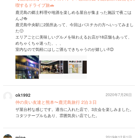
喫するドライブ旅🚗
鹿児島の郷土料理や地酒を楽しめる屋台が集まった施設で夜ごは
ん🌙🍻
鹿児島中央駅に2箇所あって、今回はバスチカの方へいってみまし
た🙂
エリアごとに美味しいグルメを味わえるお店が18店舗もあって、
めちゃくちゃ迷った、、、
室内なので気軽にはしご酒もできちゃうのが嬉しい‼️😊
ok1992
2020年7月26日
仲の良い友達と熊本〜鹿児島旅行 2泊３日
ザ屋台村な感じです。適当に入れた店で、3次会を楽しみました。
コタツテーブルもあり、雰囲気良い店でした。
mine
2019年12月1日