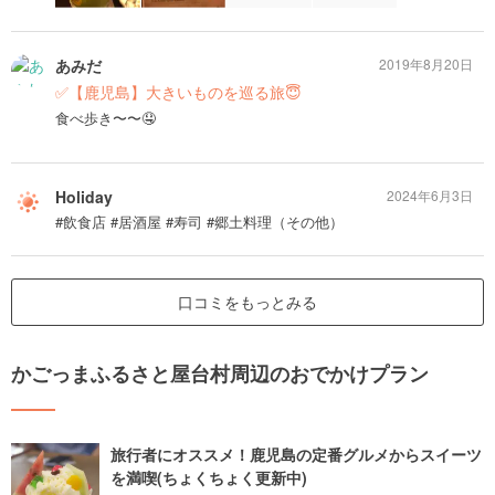
あみだ
2019年8月20日
✅【鹿児島】大きいものを巡る旅😇
食べ歩き〜〜🤤
Holiday
2024年6月3日
#飲食店 #居酒屋 #寿司 #郷土料理（その他）
口コミをもっとみる
かごっまふるさと屋台村周辺のおでかけプラン
旅行者にオススメ！鹿児島の定番グルメからスイーツ
を満喫(ちょくちょく更新中)