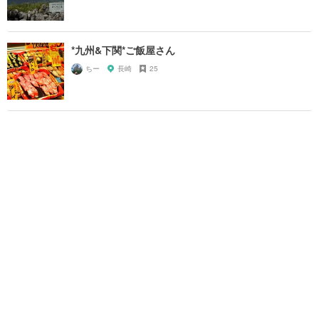
*九州&下関*ご飯屋さん
ちー
長崎
25