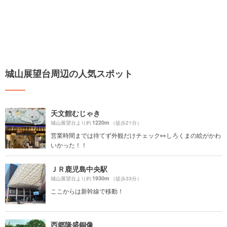
城山展望台周辺の人気スポット
天文館むじゃき
1220m
城山展望台より約
（徒歩21分）
営業時間までは待てず外観だけチェック👀しろくまの絵がかわ
いかった！！
ＪＲ鹿児島中央駅
1930m
城山展望台より約
（徒歩33分）
ここからは新幹線で移動！
西郷隆盛銅像