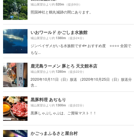
520m
城山展望台より約
（徒歩9分）
照国神社と鶴丸城跡の間にあります。
いおワールド かごしま水族館
1380m
城山展望台より約
（徒歩24分）
ジンベイザメがいる水族館です🐟 おすすめ度 ⭐️⭐️⭐️⭐️ 全国で
もな...
鹿児島ラーメン 豚とろ 天文館本店
1280m
城山展望台より約
（徒歩22分）
2020年10月11日（日）放送 （2020年10月25日（日）放送分
含...
黒豚料理 あぢもり
1300m
城山展望台より約
（徒歩22分）
黒豚しゃぶしゃぶは、ご賞味マスト！！
かごっまふるさと屋台村