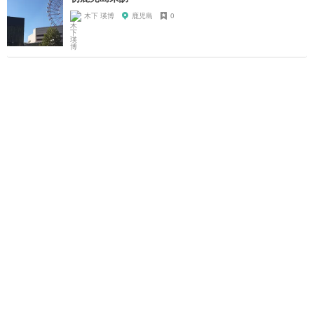
木下 瑛博
鹿児島
0