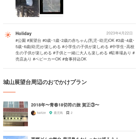
Holiday
2023年4月22日
#公園 #展望台 #0歳･1歳･2歳の赤ちゃん(乳児･幼児)OK #3歳･4歳･
5歳･6歳(幼児)が楽しめる #小学生の子供が楽しめる #中学生･高校
生の子供が楽しめる #子供と一緒に大人も楽しめる #駐車場あり #
売店あり #ベビーカーOK #食事持込OK
城山展望台周辺のおでかけプラン
2018年〜青春18切符の旅 賀正③〜
kattze
鹿児島
2
西郷どんの舞台 鹿児島をおしゃれに巡ろう！