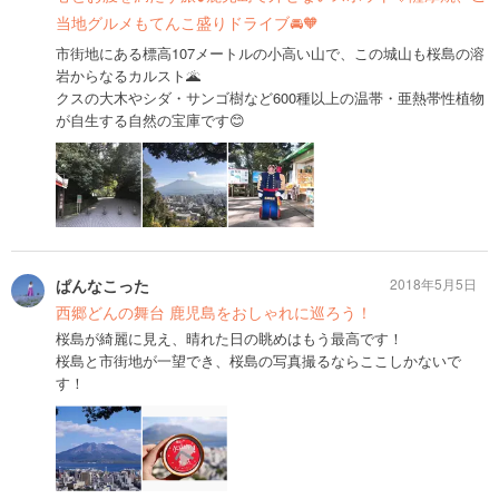
当地グルメもてんこ盛りドライブ🚘🧡
市街地にある標高107メートルの小高い山で、この城山も桜島の溶
岩からなるカルスト🌋
クスの大木やシダ・サンゴ樹など600種以上の温帯・亜熱帯性植物
が自生する自然の宝庫です😊
ぱんなこった
2018年5月5日
西郷どんの舞台 鹿児島をおしゃれに巡ろう！
桜島が綺麗に見え、晴れた日の眺めはもう最高です！
桜島と市街地が一望でき、桜島の写真撮るならここしかないで
す！