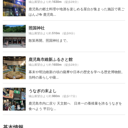
1630m
城山展望台より約
（徒歩28分）
鹿児島の郷土料理や地酒を楽しめる屋台が集まった施設で夜ご
はん🌙🍻 鹿児島...
照国神社
510m
城山展望台より約
（徒歩9分）
散策再開。照国神社まで。
鹿児島市維新ふるさと館
1650m
城山展望台より約
（徒歩28分）
幕末や明治維新の頃の薩摩や日本の歴史を学べる歴史博物館。
当時の暮らしや薩...
うなぎの末よし
980m
城山展望台より約
（徒歩17分）
鹿児島市内に戻り 天文館へ 日本一の養殖量を誇るうなぎを
食べよう 平日な...
基本情報