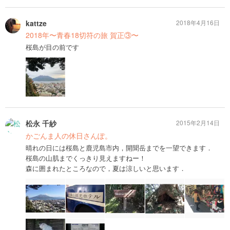
kattze
2018年4月16日
2018年〜青春18切符の旅 賀正③〜
桜島が目の前です
松永 千紗
2015年2月14日
かごんま人の休日さんぽ。
晴れの日には桜島と鹿児島市内，開聞岳までを一望できます．
桜島の山肌までくっきり見えますねー！
森に囲まれたところなので，夏は涼しいと思います．