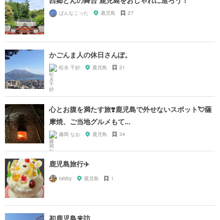
ぱんなこった
鹿児島
27
かごんま人の休日さんぽ。
松永 千紗
鹿児島
21
心とお腹を満たす旅❣️鹿児島で外せないスポット💘薩
摩焼、ご当地グルメもて...
藤岡 なお
鹿児島
34
鹿児島旅行✈️
tabby
鹿児島
1
初鹿児島来訪