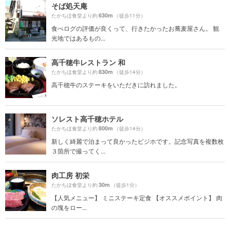
そば処天庵
630m
たかちほ食堂より約
（徒歩11分）
食べログの評価が良くって、行きたかったお蕎麦屋さん。 観
光地ではあるもの...
高千穂牛レストラン 和
830m
たかちほ食堂より約
（徒歩14分）
高千穂牛のステーキをいただきに訪れました。
ソレスト高千穂ホテル
800m
たかちほ食堂より約
（徒歩14分）
新しく綺麗で泊まって良かったビジホです。記念写真を複数枚
３箇所で撮ってく...
肉工房 初栄
30m
たかちほ食堂より約
（徒歩1分）
【人気メニュー】 ミニステーキ定食 【オススメポイント】 肉
の塊をロー...