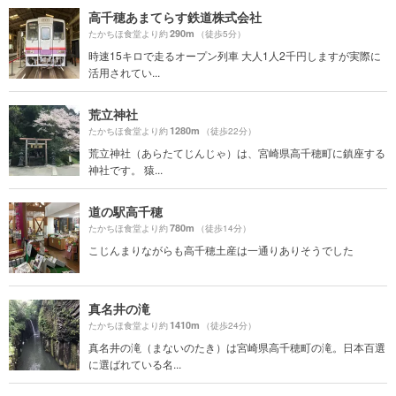
高千穂あまてらす鉄道株式会社
290m
たかちほ食堂より約
（徒歩5分）
時速15キロで走るオープン列車 大人1人2千円しますが実際に
活用されてい...
荒立神社
1280m
たかちほ食堂より約
（徒歩22分）
荒立神社（あらたてじんじゃ）は、宮崎県高千穂町に鎮座する
神社です。 猿...
道の駅高千穂
780m
たかちほ食堂より約
（徒歩14分）
こじんまりながらも高千穂土産は一通りありそうでした
真名井の滝
1410m
たかちほ食堂より約
（徒歩24分）
真名井の滝（まないのたき）は宮崎県高千穂町の滝。日本百選
に選ばれている名...