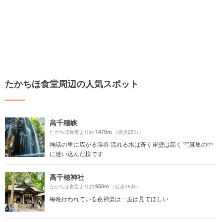
たかちほ食堂周辺の人気スポット
高千穂峡
1470m
たかちほ食堂より約
（徒歩25分）
神話の里に広がる渓谷 流れる水は蒼く岸壁は高く 写真集の中
に迷い込んだ様です
高千穂神社
950m
たかちほ食堂より約
（徒歩16分）
毎晩行われている夜神楽は一度は見てほしい