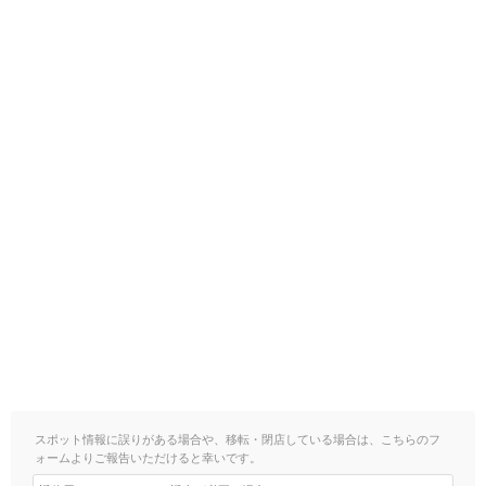
スポット情報に誤りがある場合や、移転・閉店している場合は、こちらのフ
ォームよりご報告いただけると幸いです。