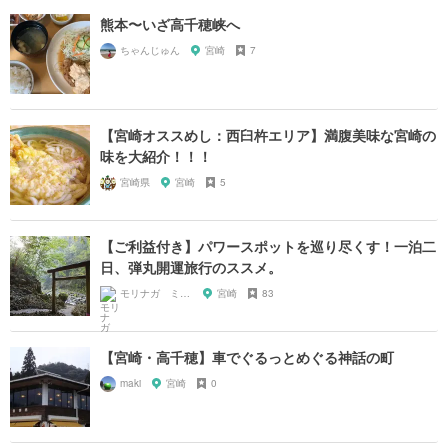
熊本〜いざ高千穂峡へ
ちゃんじゅん
宮崎
7
【宮崎オススめし：西臼杵エリア】満腹美味な宮崎の
味を大紹介！！！
宮崎県
宮崎
5
【ご利益付き】パワースポットを巡り尽くす！一泊二
日、弾丸開運旅行のススメ。
モリナガ ミツヒロ
宮崎
83
【宮崎・高千穂】車でぐるっとめぐる神話の町
maki
宮崎
0