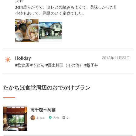
ス🍴
お肉柔らかくて、タレとの絡みもよくて、美味しかった‼️
小鉢もあって、満足のいく定食でした。
Holiday
2018年11月23日
#飲食店 #うどん #郷土料理（その他） #親子丼
たかちほ食堂周辺のおでかけプラン
高千穂〜阿蘇
おまめ
大分
2