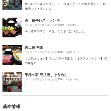
食べログの評価が良くって、行きたかったお蕎麦屋さん。 観
光地ではあるもの...
高千穂牛レストラン 和
100m
ソレスト高千穂ホテルより約
（徒歩2分）
高千穂牛のステーキをいただきに訪れました。
肉工房 初栄
800m
ソレスト高千穂ホテルより約
（徒歩14分）
【人気メニュー】 ミニステーキ定食 【オススメポイント】 肉
の塊をロー...
千穂の家 元祖流しそうめん
760m
ソレスト高千穂ホテルより約
（徒歩13分）
。
基本情報