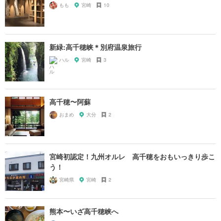
もも
宮崎
10
新緑:高千穂峡＊別府温泉旅行
ハル
宮崎
3
高千穂〜阿蘇
おまめ
大分
2
宮崎初認定！九州オルレ 高千穂をおもいっきり歩こ
う！
宮崎県
宮崎
2
熊本〜いざ高千穂峡へ