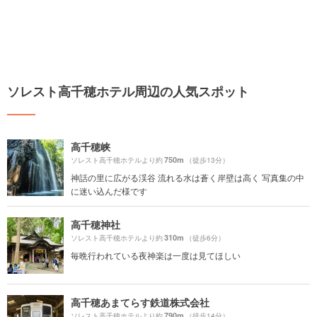
ソレスト高千穂ホテル周辺の人気スポット
高千穂峡
750m
ソレスト高千穂ホテルより約
（徒歩13分）
神話の里に広がる渓谷 流れる水は蒼く岸壁は高く 写真集の中
に迷い込んだ様です
高千穂神社
310m
ソレスト高千穂ホテルより約
（徒歩6分）
毎晩行われている夜神楽は一度は見てほしい
高千穂あまてらす鉄道株式会社
790m
ソレスト高千穂ホテルより約
（徒歩14分）