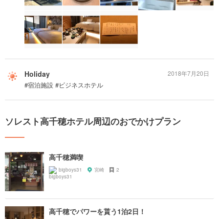
Holiday
2018年7月20日
#宿泊施設 #ビジネスホテル
ソレスト高千穂ホテル周辺のおでかけプラン
高千穂満喫
bigboys31
宮崎
2
高千穂でパワーを貰う1泊2日！