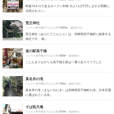
時速15キロで走るオープン列車 大人1人2千円しますが実際に
活用されてい...
荒立神社
1200m
ソレスト高千穂ホテルより約
（徒歩21分）
荒立神社（あらたてじんじゃ）は、宮崎県高千穂町に鎮座する
神社です。 猿...
道の駅高千穂
420m
ソレスト高千穂ホテルより約
（徒歩8分）
こじんまりながらも高千穂土産は一通りありそうでした
真名井の滝
700m
ソレスト高千穂ホテルより約
（徒歩12分）
真名井の滝（まないのたき）は宮崎県高千穂町の滝。日本百選
に選ばれている名...
そば処天庵
310m
ソレスト高千穂ホテルより約
（徒歩6分）