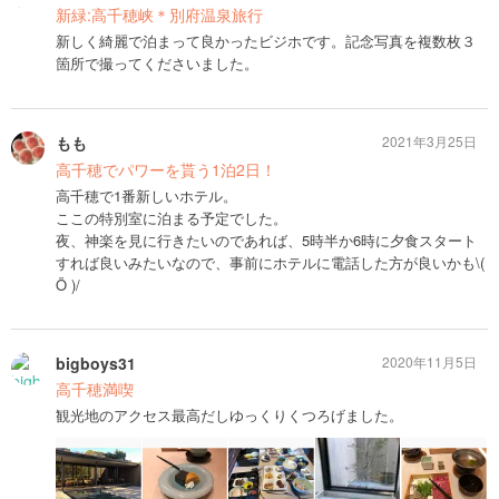
新緑:高千穂峡＊別府温泉旅行
新しく綺麗で泊まって良かったビジホです。記念写真を複数枚３
箇所で撮ってくださいました。
もも
2021年3月25日
高千穂でパワーを貰う1泊2日！
高千穂で1番新しいホテル。
ここの特別室に泊まる予定でした。
夜、神楽を見に行きたいのであれば、5時半か6時に夕食スタート
すれば良いみたいなので、事前にホテルに電話した方が良いかも\(
Ö )/
bigboys31
2020年11月5日
高千穂満喫
観光地のアクセス最高だしゆっくりくつろげました。