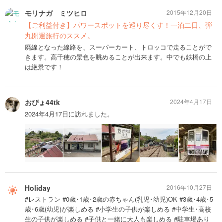
モリナガ ミツヒロ
2015年12月20日
【ご利益付き】パワースポットを巡り尽くす！一泊二日、弾
丸開運旅行のススメ。
廃線となった線路を、スーパーカート、トロッコで走ることがで
きます。高千穂の景色を眺めることが出来ます。中でも鉄橋の上
は絶景です！
おぴょ44tk
2024年4月17日
2024年4月17日に訪れました。
Holiday
2016年10月27日
#レストラン #0歳･1歳･2歳の赤ちゃん(乳児･幼児)OK #3歳･4歳･5
歳･6歳(幼児)が楽しめる #小学生の子供が楽しめる #中学生･高校
生の子供が楽しめる #子供と一緒に大人も楽しめる #駐車場あり