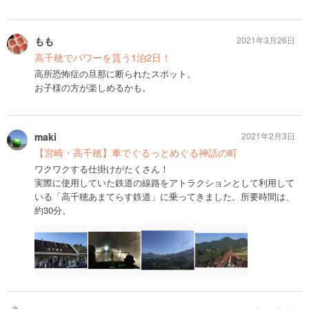
もも
2021年3月26日
高千穂でパワーを貰う1泊2日！
高所恐怖症の旦那に断られたスポット。
お子様の方が楽しめるかも。
maki
2021年2月3日
【宮崎・高千穂】車でぐるっとめぐる神話の町
ワクワクする仕掛けがたくさん！
実際に使用していた鉄道の線路をアトラクションとして利用して
いる「高千穂あまてらす鉄道」に乗ってきました。所要時間は、
約30分。