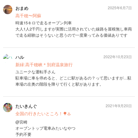
おまめ
2025年6月7日
高千穂〜阿蘇
時速15キロで走るオープン列車
大人1人2千円しますが実際に活用されていた線路を屋根無し車両
で走る経験はそうないと思うので一度乗ってみる価値ありです
ハル
2022年10月23日
新緑:高千穂峡＊別府温泉旅行
ユニークな運転手さん
駐車場に車を停めると、どこに駅があるの？って思いますが…駐
車場の左奥の階段を降りて行くと駅があります。
たいきんぐ
2021年9月20日
全国の行きたいところ！🌳♨️
@宮崎
オーブントップ電車みたいなやつ
予約不要