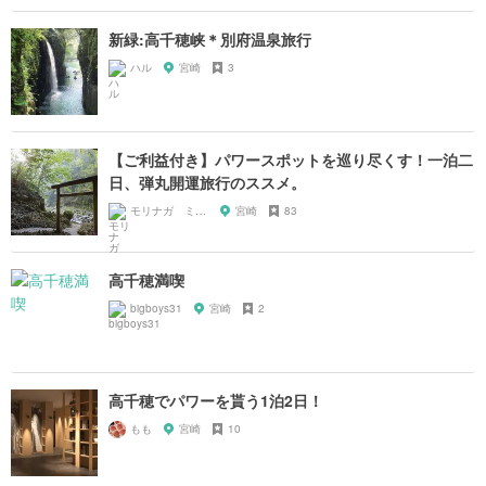
新緑:高千穂峡＊別府温泉旅行
ハル
宮崎
3
【ご利益付き】パワースポットを巡り尽くす！一泊二
日、弾丸開運旅行のススメ。
モリナガ ミツヒロ
宮崎
83
高千穂満喫
bigboys31
宮崎
2
高千穂でパワーを貰う1泊2日！
もも
宮崎
10