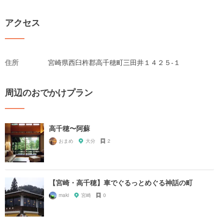
アクセス
住所
宮崎県西臼杵郡高千穂町三田井１４２５-１
周辺のおでかけプラン
高千穂〜阿蘇
おまめ
大分
2
【宮崎・高千穂】車でぐるっとめぐる神話の町
maki
宮崎
0