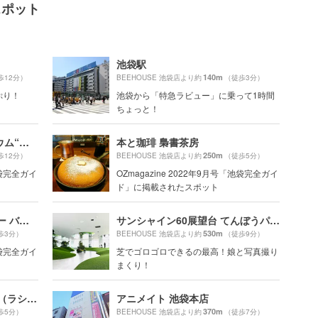
スポット
池袋駅
140m
歩12分）
BEEHOUSE 池袋店より約
（徒歩3分）
ぷり！
池袋から「特急ラビュー」に乗って1時間
ちょっと！
コニカミノルタプラネタリウム“満天”in Sunshine City
本と珈琲 梟書茶房
250m
歩12分）
BEEHOUSE 池袋店より約
（徒歩5分）
池袋完全ガイ
OZmagazine 2022年9月号「池袋完全ガイ
ド」に掲載されたスポット
COFFEE VALLEY（コーヒー バレー）
サンシャイン60展望台 てんぼうパーク（旧：SKY CIRCUS サンシャイン60展望台）
530m
歩3分）
BEEHOUSE 池袋店より約
（徒歩9分）
池袋完全ガイ
芝でゴロゴロできるの最高！娘と写真撮り
まくり！
RACINES FARM TO PARK（ラシーヌ ファーム トゥー パーク）
アニメイト 池袋本店
370m
歩5分）
BEEHOUSE 池袋店より約
（徒歩7分）