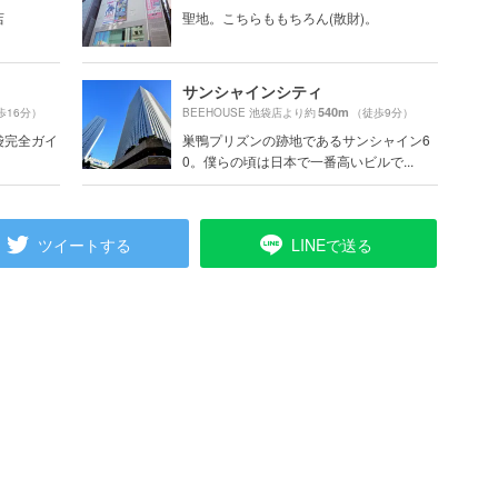
店
聖地。こちらももちろん(散財)。
サンシャインシティ
540m
歩16分）
BEEHOUSE 池袋店より約
（徒歩9分）
池袋完全ガイ
巣鴨プリズンの跡地であるサンシャイン6
0。僕らの頃は日本で一番高いビルで...
ツイートする
LINEで送る