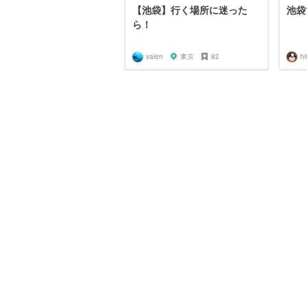
【池袋】行く場所に迷った
池袋
ら！
valen
東京
82
hi