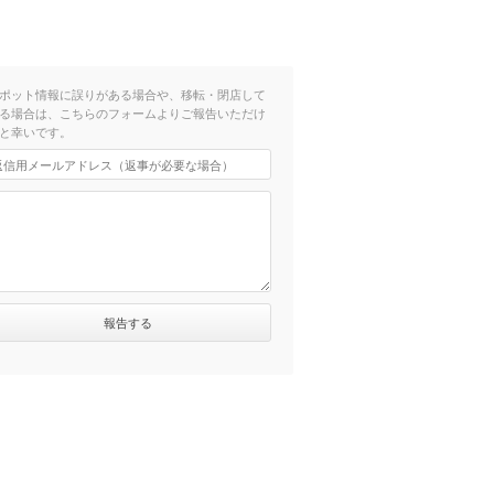
ポット情報に誤りがある場合や、移転・閉店して
る場合は、こちらのフォームよりご報告いただけ
と幸いです。