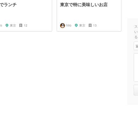
でランチ
東京で特に美味しいお店
ro
東京
12
hiro
東京
13
ス
い
る