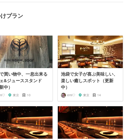
かけプラン
で買い物中、一息出来る
池袋で女子が喜ぶ美味しい、
ェ&ジューススタンド
楽しい癒しスポット（更新
新中）
中）
mi♡
東京
10
emi♡
東京
14