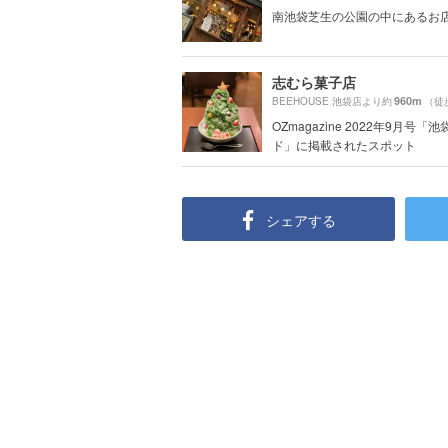
南池袋芝生の公園の中にあるお
志むら菓子店
960m
BEEHOUSE 池袋店より約
（徒
OZmagazine 2022年9月号「
ド」に掲載されたスポット
シェアする