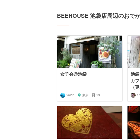
BEEHOUSE 池袋店周辺のおで
女子会@池袋
池袋
カフ
（更
valen
東京
13
e