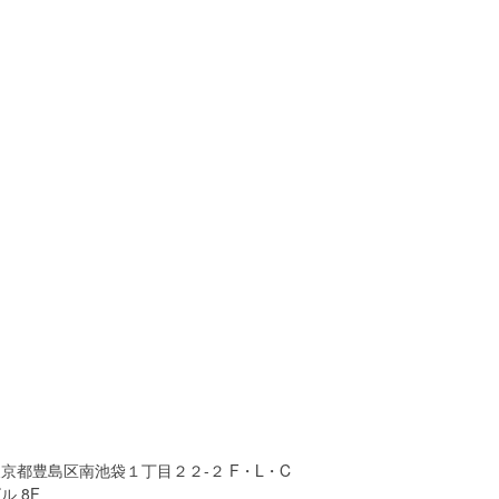
京都豊島区南池袋１丁目２２-２ F・L・C
ル 8F