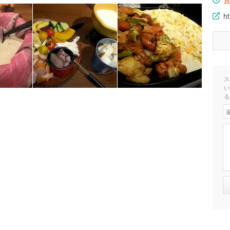
ht
ス
い
る