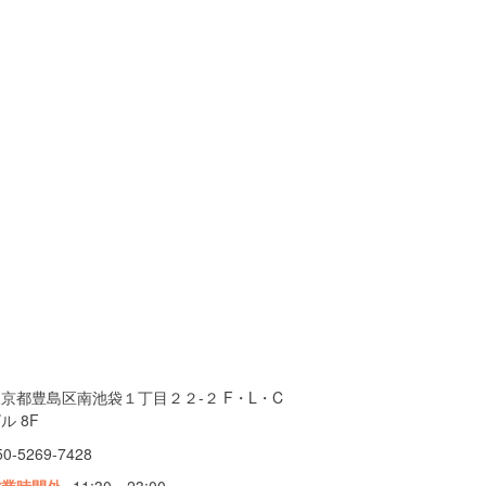
京都豊島区南池袋１丁目２２-２ F・L・C
ル 8F
50-5269-7428