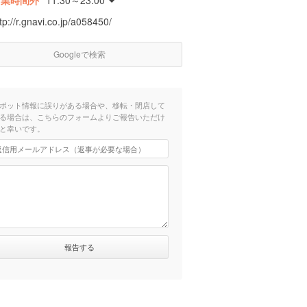
営業時間外
11:30～23:00
tp://r.gnavi.co.jp/a058450/
Googleで検索
ポット情報に誤りがある場合や、移転・閉店して
る場合は、こちらのフォームよりご報告いただけ
と幸いです。