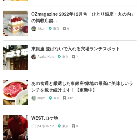
OZmagazine 2022年12月号「ひとり銀座・丸の内」
の掲載店舗...
Ikkun
東京
6
東銀座 並ばないで入れる穴場ランチスポット
Ayaka Kato
東京
7
あの食通と厳選した東銀座/築地の最高に美味しいラ
ンチを載せ続けます！【更新中】
seijiro
東京
442
WESTꓸロケ地
p47j9w7r5d
東京
8