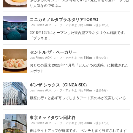
り人気なので並ぶ...
コニカミノルタプラネタリアTOKYO
670m
Les Frères AOKI レ・フ・アオキより約
（徒歩12分）
2018年12月にオープンした複合型プラネタリウム施設です。
「プラネタ...
セントル ザ・ベーカリー
510m
Les Frères AOKI レ・フ・アオキより約
（徒歩9分）
おとなの週末 2022年11月号「とんかつの誘惑」に掲載された
スポット
ギンザ シックス（GINZA SIX）
490m
Les Frères AOKI レ・フ・アオキより約
（徒歩9分）
銀座に行くと必ず寄ってしまうアート系の本が充実している
東京ミッドタウン日比谷
960m
Les Frères AOKI レ・フ・アオキより約
（徒歩17分）
夜はライトアップが綺麗です。 ベンチも多く設置されてます