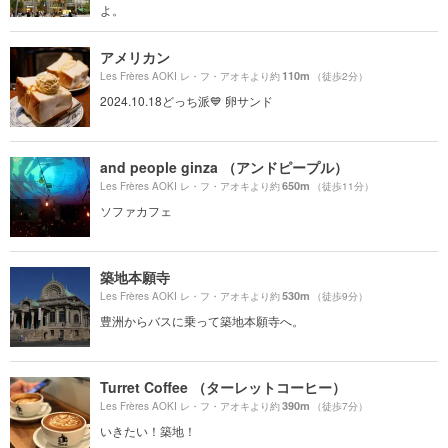
よ。
アメリカン
110m
Les Frères AOKI レ・フ・アオキより約
（徒歩2分）
2024.10.18どっち派💙 卵サンド
and people ginza （アンドピープル）
650m
Les Frères AOKI レ・フ・アオキより約
（徒歩11分）
ソファカフェ
築地本願寺
530m
Les Frères AOKI レ・フ・アオキより約
（徒歩9分）
豊洲からバスに乗って築地本願寺へ。
Turret Coffee （ターレットコーヒー）
390m
Les Frères AOKI レ・フ・アオキより約
（徒歩7分）
いきたい！築地！