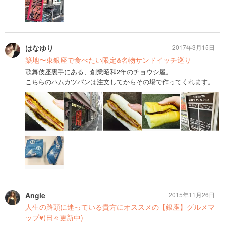
はなゆり
2017年3月15日
築地〜東銀座で食べたい限定&名物サンドイッチ巡り
歌舞伎座裏手にある、創業昭和2年のチョウシ屋。
こちらのハムカツパンは注文してからその場で作ってくれます。
Angie
2015年11月26日
人生の路頭に迷っている貴方にオススメの【銀座】グルメマ
ップ♥︎(日々更新中)