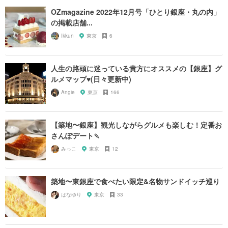
OZmagazine 2022年12月号「ひとり銀座・丸の内」
の掲載店舗...
Ikkun
東京
6
人生の路頭に迷っている貴方にオススメの【銀座】グ
ルメマップ♥︎(日々更新中)
Angie
東京
166
【築地〜銀座】観光しながらグルメも楽しむ！定番お
さんぽデート🍡
みっこ
東京
12
築地〜東銀座で食べたい限定&名物サンドイッチ巡り
はなゆり
東京
33