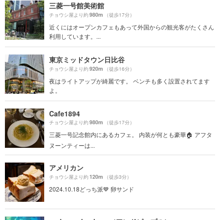
三菱一号館美術館
980m
チョウシ屋より約
（徒歩17分）
近くにはオープンカフェもあって外国からの観光客がたくさん
利用しています。...
東京ミッドタウン日比谷
920m
チョウシ屋より約
（徒歩16分）
夜はライトアップが綺麗です。 ベンチも多く設置されてます
よ。
Cafe1894
980m
チョウシ屋より約
（徒歩17分）
三菱一号記念館内にあるカフェ。 内装が何とも豪華🏠 アフタ
ヌーンティーは...
アメリカン
120m
チョウシ屋より約
（徒歩3分）
2024.10.18どっち派💙 卵サンド