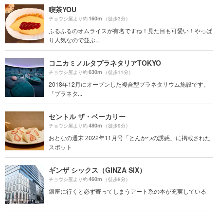
喫茶YOU
160m
チョウシ屋より約
（徒歩3分）
ふるふるのオムライスが有名ですね！見た目も可愛い！やっぱ
り人気なので並ぶ...
コニカミノルタプラネタリアTOKYO
630m
チョウシ屋より約
（徒歩11分）
2018年12月にオープンした複合型プラネタリウム施設です。
「プラネタ...
セントル ザ・ベーカリー
480m
チョウシ屋より約
（徒歩9分）
おとなの週末 2022年11月号「とんかつの誘惑」に掲載された
スポット
ギンザ シックス（GINZA SIX）
460m
チョウシ屋より約
（徒歩8分）
銀座に行くと必ず寄ってしまうアート系の本が充実している