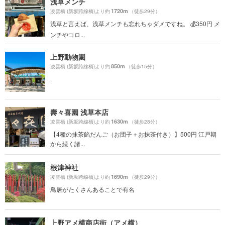
浅草メンチ
1720m
凌雲橋 (新坂跨線橋)より約
（徒歩29分）
浅草と言えば、浅草メンチも忘れちゃダメですね。 💰350円 メ
ンチやコロ...
上野動物園
850m
凌雲橋 (新坂跨線橋)より約
（徒歩15分）
.
壽々喜園 浅草本店
1630m
凌雲橋 (新坂跨線橋)より約
（徒歩28分）
【4種の抹茶餡だんご（お団子＋お抹茶付き）】500円 江戸期
から続く諸...
根津神社
1690m
凌雲橋 (新坂跨線橋)より約
（徒歩29分）
鳥居がたくさんあることで有名
上野アメ横商店街（アメ横）