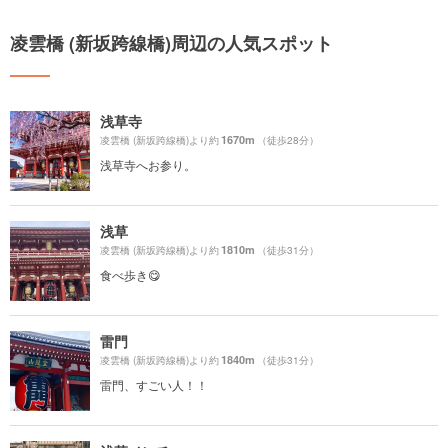
凌雲橋 (新坂跨線橋)周辺の人気スポット
浅草寺
1670m
凌雲橋 (新坂跨線橋)より約
（徒歩28分）
浅草寺へお参り。
浅草
1810m
凌雲橋 (新坂跨線橋)より約
（徒歩31分）
食べ歩き😋
雷門
1840m
凌雲橋 (新坂跨線橋)より約
（徒歩31分）
雷門、すごい人！！