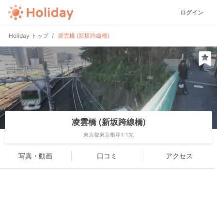
ログイン
Holiday トップ
凌雲橋 (新坂跨線橋)
凌雲橋 (新坂跨線橋)
東京都東京根岸1-1先
写真・動画
口コミ
アクセス