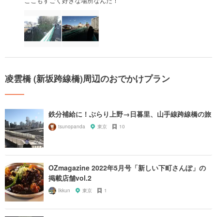
ここもすごく好きな場所なんだ！
凌雲橋 (新坂跨線橋)周辺のおでかけプラン
鉄分補給に！ぶらり上野→日暮里、山手線跨線橋の旅
tsunopanda
東京
10
OZmagazine 2022年5月号「新しい下町さんぽ」の
掲載店舗vol.2
Ikkun
東京
1