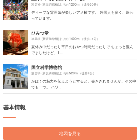
1200m
凌雲橋 (新坂跨線橋)より約
（徒歩20分）
ディープな雰囲気が楽しいアメ横です。 外国人も多く、賑わ
っています。
ひみつ堂
1400m
凌雲橋 (新坂跨線橋)より約
（徒歩24分）
夏休み中だったり平日のおやつ時間だったりで ちょっと混ん
でましたけど、1...
国立科学博物館
520m
凌雲橋 (新坂跨線橋)より約
（徒歩9分）
かはくの魅力を伝えようとすると、書ききれませんが、その中
でも一つ。 ハワ...
基本情報
地図を見る