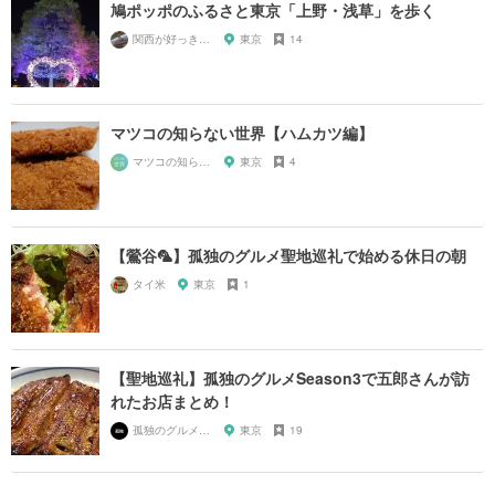
鳩ポッポのふるさと東京「上野・浅草」を歩く
関西が好っきゃねん
東京
14
マツコの知らない世界【ハムカツ編】
マツコの知らない世界マニア
東京
4
【鶯谷🦜】孤独のグルメ聖地巡礼で始める休日の朝
タイ米
東京
1
【聖地巡礼】孤独のグルメSeason3で五郎さんが訪
れたお店まとめ！
孤独のグルメ大好き芸人
東京
19