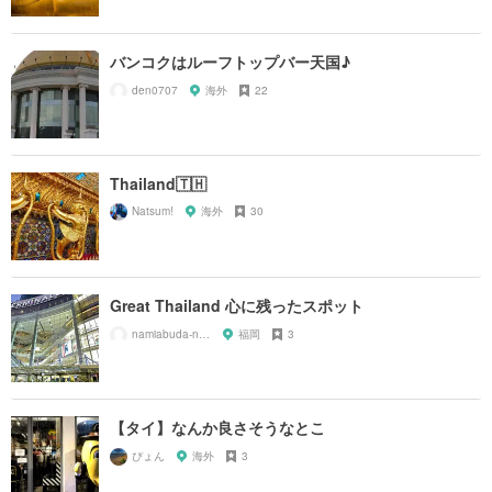
バンコクはルーフトップバー天国♪
den0707
海外
22
Thailand🇹🇭
Natsum!
海外
30
Great Thailand 心に残ったスポット
namiabuda-namiabuda-
福岡
3
【タイ】なんか良さそうなとこ
ぴょん
海外
3