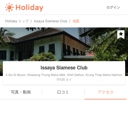
ログイン
Holiday トップ
Issaya Siamese Club
地図
Issaya Siamese Club
4 Soi Si Akson, Khwaeng Thung Maha Mek, Khet Sathon, Krung Thep Maha Nakhon
10120 タイ
写真・動画
口コミ
アクセス