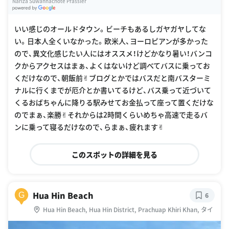
Nariza Suwannachote Prassler
G
oogle Places
いい感じのオールドタウン。ビーチもあるしガヤガヤしてな
い。日本人全くいなかった。欧米人、ヨーロピアンが多かった
ので、異文化感じたい人にはオススメ！けどかなり暑い！バンコ
クからアクセスはまぁ、よくはないけど調べてバスに乗ってお
くだけなので、朝飯前✌︎ブログとかではバスだと南バスターミ
ナルに行くまでが厄介とか書いてるけど、バス乗って近づいて
くるおばちゃんに降りる駅みせてお金払って座って置くだけな
のでまぁ、楽勝✌︎それからは2時間くらいめちゃ高速で走るバ
ンに乗って寝るだけなので、らまぁ、疲れます✌︎
このスポットの詳細を見る
Hua Hin Beach
G
6
Hua Hin Beach, Hua Hin District, Prachuap Khiri Khan, タイ