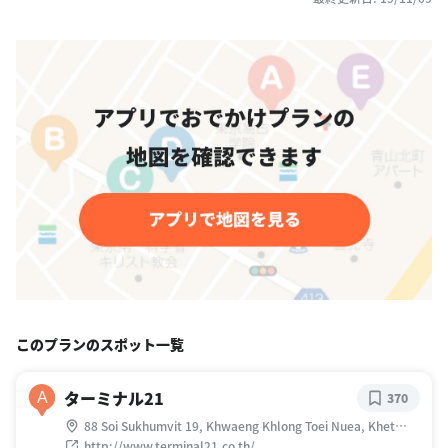
このプランのスポット一覧
ターミナル21
A
370
88 Soi Sukhumvit 19, Khwaeng Khlong Toei Nuea, Khet
Watthana, Krung Thep Maha Nakhon 10110 タイ
http://www.terminal21.co.th/