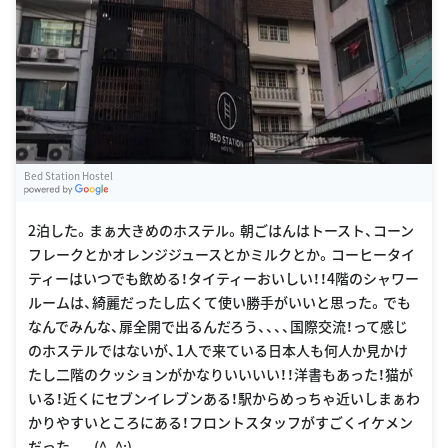
Bed Station Hostel
G
oogle Places
2泊した。まぁ大きめのホステル。朝ごはんはトースト、コーン
フレークとかオレンジジュースとかミルクとか。コーヒータイ
ティーはいつでも飲める！タイティーおいしい！！4階のシャワー
ルームは、綺麗だったし広くて使い勝手がいいと思った。でも
なんでみんな、扉全開で出るんだろう、、、、国際交流！って感じ
のホステルではないが、1人で来ている日本人も何人か見かけ
たし二階のクッションがかなりいいいい！！洋書もあった！猫が
いる！近くにセブンイレブンある！駅からめっちゃ近いしまぁわ
かりやすいところにある！フロントスタッフがすごくイケメン
だった、、、(^_^;)