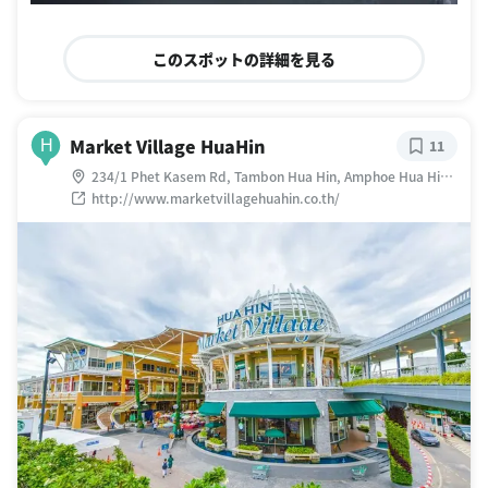
このスポットの詳細を見る
Market Village HuaHin
H
11
234/1 Phet Kasem Rd, Tambon Hua Hin, Amphoe Hua Hin,
Chang Wat Prachuap Khiri Khan 77110 タイ
http://www.marketvillagehuahin.co.th/