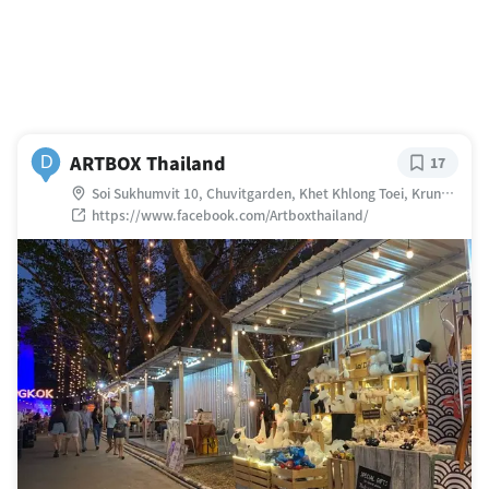
ARTBOX Thailand
D
17
Soi Sukhumvit 10, Chuvitgarden, Khet Khlong Toei, Krung
Thep Maha Nakhon 10110 タイ
https://www.facebook.com/Artboxthailand/