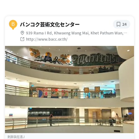
バンコク芸術文化センター
B
24
939 Rama I Rd, Khwaeng Wang Mai, Khet Pathum Wan,
กรุงเทพมหานคร 10330 タイ
http://www.bacc.or.th/
刺醉與狂喜J