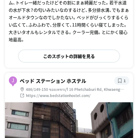
ム、トイレ一緒だったけどその割にまぁ綺麗だった。若干水道
の水が下水？の匂いみたいなのするけど、多分排水溝、でもまぁ
オールドタウンなのでしかたない。ベッドがびっくりするくら
い広くて、ふわふわで、分厚くて、11時間くらい寝てしまった。
大きいタオルもレンタルできる。クーラー完備。とにかく寝心
地最高。
このスポットの詳細を見る
ベッド ステーション ホステル
J
1
486/149-150 ซอยเพชรบุรี 16 Phetchaburi Rd, Khwaeng
Thanon Phetchaburi, Khet Ratchathewi, Krung Thep Maha
https://www.bedstationhostel.com/
Nakhon 10400 タイ