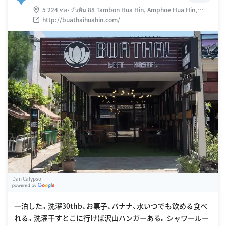
5 224 ซอยหัวหิน 88 Tambon Hua Hin, Amphoe Hua Hin,
Chang Wat Prachuap Khiri Khan 77110 タイ
http://buathaihuahin.com/
Dan Calypso
G
oogle Places
一泊した。洗濯30thb、お菓子、バナナ、水いつでも飲める食べ
れる。洗濯干すとこに行けば沢山ハンガーある。シャワールー