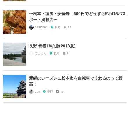
〜松本・塩尻・安曇野 500円でどうずら⁉︎Vol15パス
ポート掲載店〜
harachan
長野
11
長野 青春18の旅(2018夏)
ぽよよん
長野
2
新緑のシーズンに松本市を自転車でまわるのって最
高！
gori
長野
15