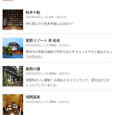
松本十帖
0m
浅間温泉商店より約
（徒歩0分）
待ち望んでた松本本箱にお泊まり！
星野リゾート 界 松本
320m
浅間温泉商店より約
（徒歩6分）
界20’sで半額の値段で予約できた🫶 チェックアウト後はスタッ
フの方がお...
枇杷の湯
290m
浅間温泉商店より約
（徒歩5分）
雰囲気がいい建物！ お湯はとろりとしていて、翌日はひじが
しっとりしていました。
浅間温泉
260m
浅間温泉商店より約
（徒歩5分）