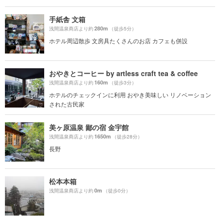
手紙舎 文箱
280m
浅間温泉商店より約
（徒歩5分）
ホテル周辺散歩 文房具たくさんのお店 カフェも併設
おやきとコーヒー by artless craft tea & coffee
160m
浅間温泉商店より約
（徒歩3分）
ホテルのチェックインに利用 おやき美味しい リノベーション
された古民家
美ヶ原温泉 鄙の宿 金宇館
1650m
浅間温泉商店より約
（徒歩28分）
長野
松本本箱
0m
浅間温泉商店より約
（徒歩0分）