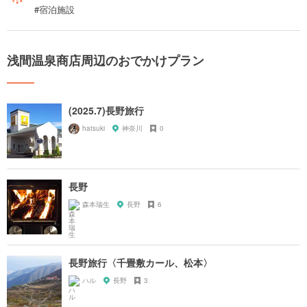
#宿泊施設
浅間温泉商店周辺のおでかけプラン
(2025.7)長野旅行
hatsuki
神奈川
0
長野
森本瑞生
長野
6
長野旅行〈千畳敷カール、松本〉
ハル
長野
3