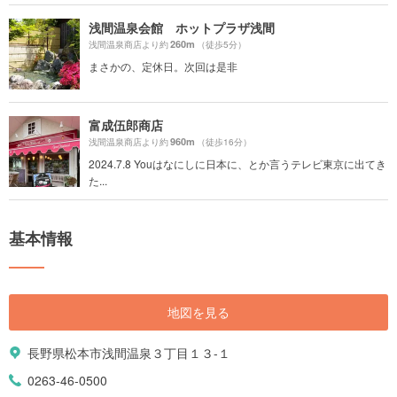
浅間温泉会館 ホットプラザ浅間
260m
浅間温泉商店より約
（徒歩5分）
まさかの、定休日。次回は是非
富成伍郎商店
960m
浅間温泉商店より約
（徒歩16分）
2024.7.8 Youはなにしに日本に、とか言うテレビ東京に出てき
た...
基本情報
地図を見る
長野県松本市浅間温泉３丁目１３-１
0263-46-0500