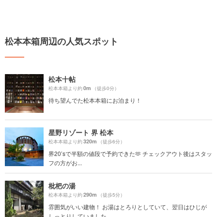
松本本箱周辺の人気スポット
松本十帖
0m
松本本箱より約
（徒歩0分）
待ち望んでた松本本箱にお泊まり！
星野リゾート 界 松本
320m
松本本箱より約
（徒歩6分）
界20’sで半額の値段で予約できた🫶 チェックアウト後はスタッ
フの方がお...
枇杷の湯
290m
松本本箱より約
（徒歩5分）
雰囲気がいい建物！ お湯はとろりとしていて、翌日はひじが
しっとりしていました。