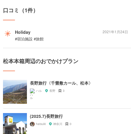
口コミ（1件）
Holiday
2021年1月24日
#宿泊施設 #旅館
松本本箱周辺のおでかけプラン
長野旅行〈千畳敷カール、松本〉
ハル
長野
3
(2025.7)長野旅行
hatsuki
神奈川
0