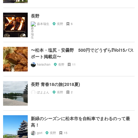
長野
森本瑞生
長野
6
〜松本・塩尻・安曇野 500円でどうずら⁉︎Vol15パス
ポート掲載店〜
harachan
長野
11
長野 青春18の旅(2018夏)
ぽよよん
長野
2
新緑のシーズンに松本市を自転車でまわるのって最
高！
gori
長野
15