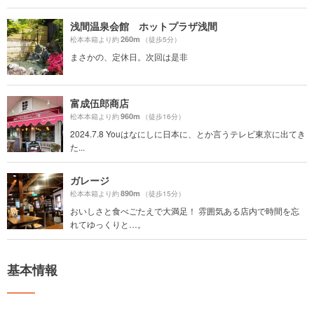
浅間温泉会館 ホットプラザ浅間
260m
松本本箱より約
（徒歩5分）
まさかの、定休日。次回は是非
富成伍郎商店
960m
松本本箱より約
（徒歩16分）
2024.7.8 Youはなにしに日本に、とか言うテレビ東京に出てき
た...
ガレージ
890m
松本本箱より約
（徒歩15分）
おいしさと食べごたえで大満足！ 雰囲気ある店内で時間を忘
れてゆっくりと…。
基本情報