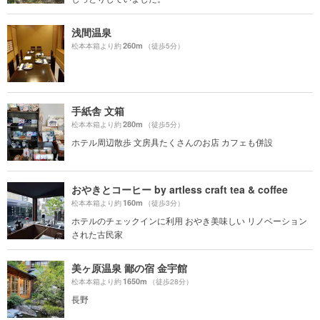
浅間温泉
260m
松本本箱より約
（徒歩5分）
手紙舎 文箱
280m
松本本箱より約
（徒歩5分）
ホテル周辺散歩 文房具たくさんのお店 カフェも併設
おやきとコーヒー by artless craft tea & coffee
160m
松本本箱より約
（徒歩3分）
ホテルのチェックインに利用 おやき美味しい リノベーション
された古民家
美ヶ原温泉 鄙の宿 金宇館
1650m
松本本箱より約
（徒歩28分）
長野