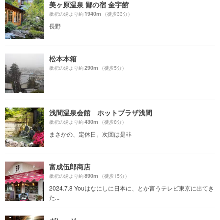
美ヶ原温泉 鄙の宿 金宇館
1940m
枇杷の湯より約
（徒歩33分）
長野
松本本箱
290m
枇杷の湯より約
（徒歩5分）
浅間温泉会館 ホットプラザ浅間
430m
枇杷の湯より約
（徒歩8分）
まさかの、定休日。次回は是非
富成伍郎商店
890m
枇杷の湯より約
（徒歩15分）
2024.7.8 Youはなにしに日本に、とか言うテレビ東京に出てき
た...