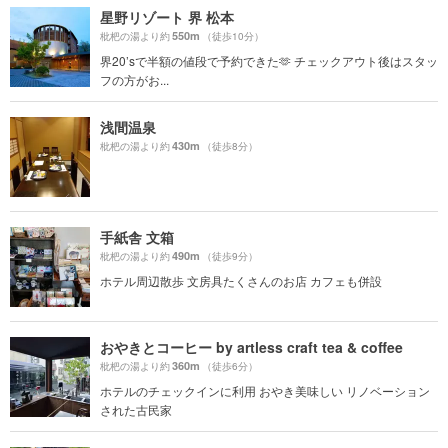
星野リゾート 界 松本
550m
枇杷の湯より約
（徒歩10分）
界20’sで半額の値段で予約できた🫶 チェックアウト後はスタッ
フの方がお...
浅間温泉
430m
枇杷の湯より約
（徒歩8分）
手紙舎 文箱
490m
枇杷の湯より約
（徒歩9分）
ホテル周辺散歩 文房具たくさんのお店 カフェも併設
おやきとコーヒー by artless craft tea & coffee
360m
枇杷の湯より約
（徒歩6分）
ホテルのチェックインに利用 おやき美味しい リノベーション
された古民家