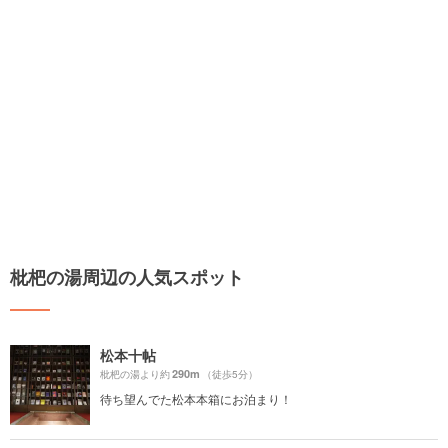
枇杷の湯周辺の人気スポット
松本十帖
290m
枇杷の湯より約
（徒歩5分）
待ち望んでた松本本箱にお泊まり！