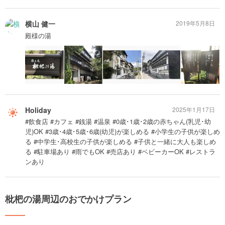
横山 健一
2019年5月8日
殿様の湯
Holiday
2025年1月17日
#飲食店 #カフェ #銭湯 #温泉 #0歳･1歳･2歳の赤ちゃん(乳児･幼
児)OK #3歳･4歳･5歳･6歳(幼児)が楽しめる #小学生の子供が楽しめ
る #中学生･高校生の子供が楽しめる #子供と一緒に大人も楽しめ
る #駐車場あり #雨でもOK #売店あり #ベビーカーOK #レストラ
ンあり
枇杷の湯周辺のおでかけプラン