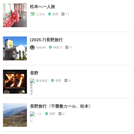
松本へ一人旅
三太夫
長野
11
(2025.7)長野旅行
hatsuki
神奈川
0
長野
森本瑞生
長野
6
長野旅行〈千畳敷カール、松本〉
ハル
長野
3