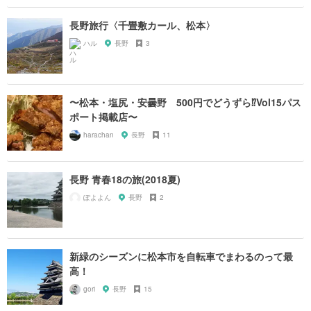
長野旅行〈千畳敷カール、松本〉
ハル
長野
3
〜松本・塩尻・安曇野 500円でどうずら⁉︎Vol15パス
ポート掲載店〜
harachan
長野
11
長野 青春18の旅(2018夏)
ぽよよん
長野
2
新緑のシーズンに松本市を自転車でまわるのって最
高！
gori
長野
15