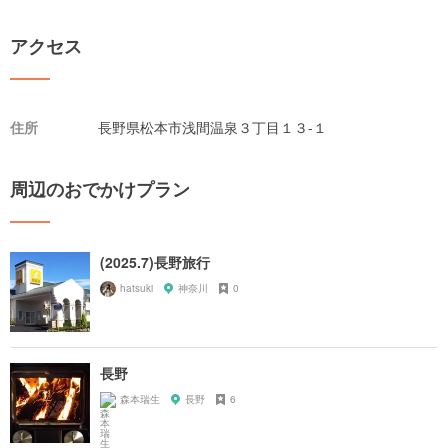
アクセス
住所
長野県松本市浅間温泉３丁目１３-１
周辺のおでかけプラン
(2025.7)長野旅行
hatsuki
神奈川
0
長野
森本瑞生
長野
6