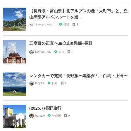
【長野県・富山県】北アルプスの麓「大町市」と、立
山黒部アルペンルートを巡...
トーキョーさんぽ
長野
8
五度目の正直〜🏔立山&黒部+長野
KATuuuuuN
東京
2
レンタカーで充実！長野旅〜黒部ダム・白馬・上田〜
teriyaki
長野
9
(2025.7)長野旅行
hatsuki
神奈川
0