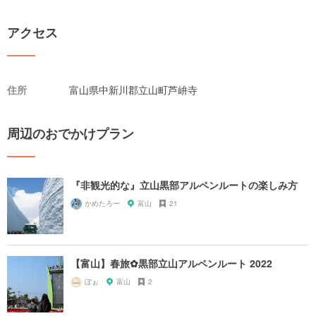
アクセス
住所
富山県中新川郡立山町芦峅寺
周辺のおでかけプラン
『非観光的な』立山黒部アルペンルートの楽しみ方
かめたろー
富山
21
【富山】春旅✿黒部立山アルペンルート 2022
ぽぉ
富山
2