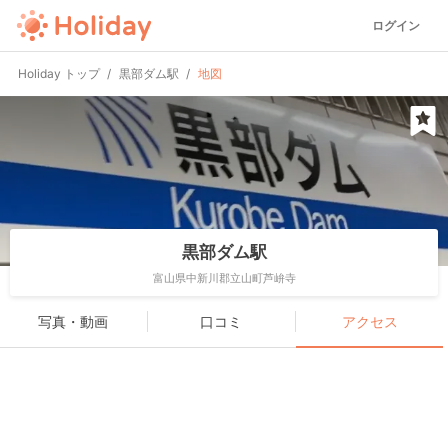
ログイン
Holiday トップ
黒部ダム駅
地図
黒部ダム駅
富山県中新川郡立山町芦峅寺
写真・動画
口コミ
アクセス