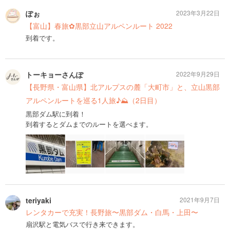
ぽぉ
2023年3月22日
【富山】春旅✿黒部立山アルペンルート 2022
到着です。
トーキョーさんぽ
2022年9月29日
【長野県・富山県】北アルプスの麓「大町市」と、立山黒部
アルペンルートを巡る1人旅♪⛰（2日目）
黒部ダム駅に到着！
到着するとダムまでのルートを選べます。
teriyaki
2021年9月7日
レンタカーで充実！長野旅〜黒部ダム・白馬・上田〜
扇沢駅と電気バスで行き来できます。