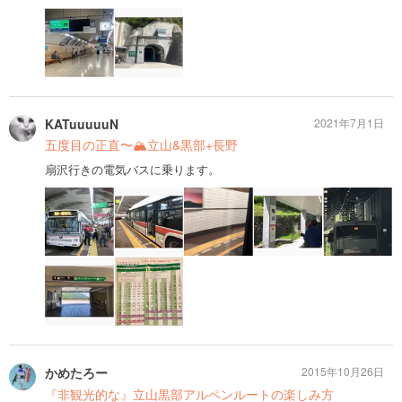
KATuuuuuN
2021年7月1日
五度目の正直〜🏔立山&黒部+長野
扇沢行きの電気バスに乗ります。
かめたろー
2015年10月26日
『非観光的な』立山黒部アルペンルートの楽しみ方