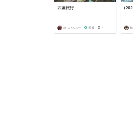
四国旅行
(20
ぱっぴろぷー
愛媛
4
ha