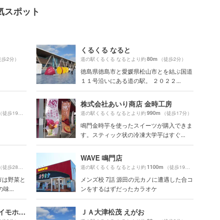
気スポット
くるくる なると
80m
徒歩2分）
道の駅くるくる なるとより約
（徒歩2分）
徳島県徳島市と愛媛県松山市とを結ぶ国道
１１号沿いにある道の駅。 ２０２２...
株式会社あいり商店 金時工房
990m
（徒歩19分）
道の駅くるくる なるとより約
（徒歩17分）
鳴門金時芋を使ったスイーツが購入できま
す。スティック状の冷凍大学芋はすぐ...
WAVE 鳴門店
1100m
（徒歩28分）
道の駅くるくる なるとより約
（徒歩19分）
市は野菜と
メンズ校 7話 源田の元カノに遭遇した合コ
味...
ンをするはずだったカラオケ
くるくるなると ベーカリーイモホルダ
ＪＡ大津松茂 えがお