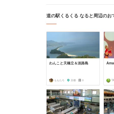
道の駅くるくる なると周辺のお
わんこと天橋立＆淡路島
Ama
ももたろ
京都
0
T