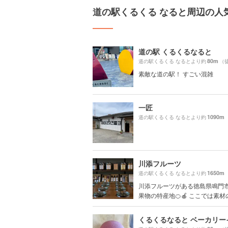
道の駅くるくる なると周辺の人
道の駅 くるくるなると
80m
道の駅くるくる なるとより約
（
素敵な道の駅！ すごい混雑
一匠
1090m
道の駅くるくる なるとより約
川添フルーツ
1650m
道の駅くるくる なるとより約
川添フルーツがある徳島県鳴門
果物の特産地🍊🍎 ここでは素材の