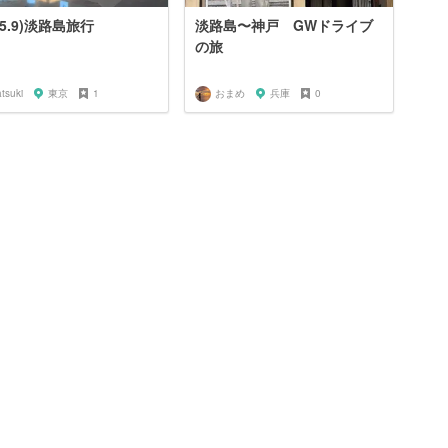
25.9)淡路島旅行
淡路島〜神戸 GWドライブ
の旅
tsuki
東京
1
おまめ
兵庫
0