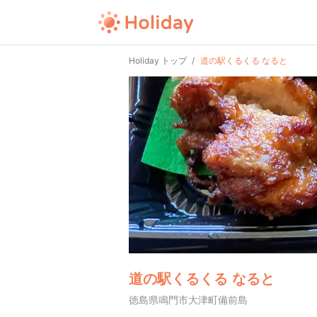
Holiday トップ
道の駅くるくる なると
道の駅くるくる なると
徳島県鳴門市大津町備前島