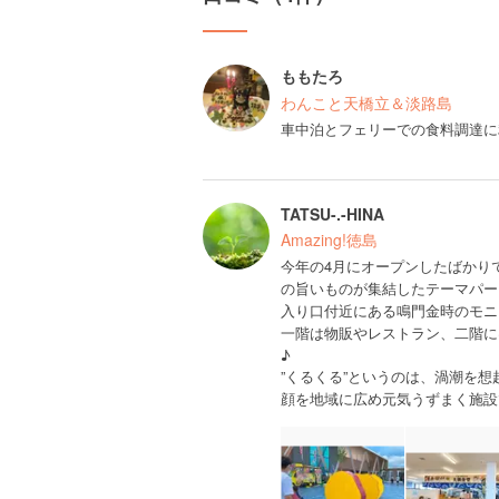
ももたろ
わんこと天橋立＆淡路島
車中泊とフェリーでの食料調達に
TATSU-.-HINA
Amazing!徳島
今年の4月にオープンしたばかり
の旨いものが集結したテーマパー
入り口付近にある鳴門金時のモニ
一階は物販やレストラン、二階に
♪
”くるくる”というのは、渦潮を
顔を地域に広め元気うずまく施設