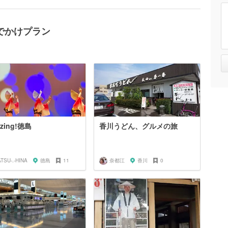
でかけプラン
zing!徳島
香川うどん、グルメの旅
ATSU-.-HINA
徳島
11
奈都江
香川
0