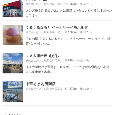
1880m
株式会社あいり商店 金時工房より約
（徒歩32分）
メンズ校 7話 源田の元カノに遭遇した合コンをするはずだった
カラオケ
くるくるなると ベーカリーイモホルダ
1000m
株式会社あいり商店 金時工房より約
（徒歩17分）
「道の駅 くるくるなると」内にあるベーカリーショップ。 総
菜パンや食パン...
ＪＡ大津松茂 えがお
920m
株式会社あいり商店 金時工房より約
（徒歩16分）
ＪＡ大津松茂が運営する直売所。 ここでは徳島県内を中心と
する農産物や名産...
中華そば 村田商店
1870m
株式会社あいり商店 金時工房より約
（徒歩32分）