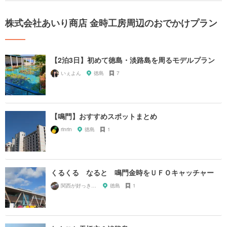
株式会社あいり商店 金時工房周辺のおでかけプラン
【2泊3日】初めて徳島・淡路島を周るモデルプラン
いぇよん
徳島
7
【鳴門】おすすめスポットまとめ
rinrin
徳島
1
くるくる なると 鳴門金時をＵＦＯキャッチャー
関西が好っきゃねん
徳島
1