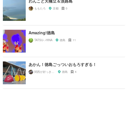
わんこと天橋立＆淡路島
ももたろ
京都
0
Amazing!徳島
TATSU-.-HINA
徳島
11
あかん！徳島ごっついおもろすぎる！
関西が好っきゃねん
徳島
4