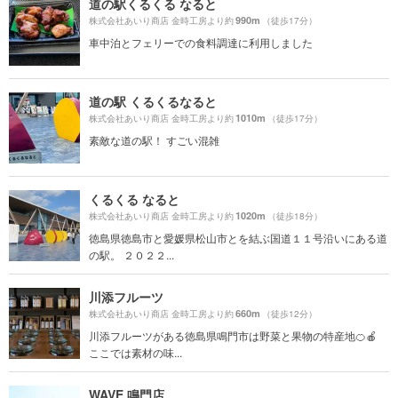
道の駅くるくる なると
990m
株式会社あいり商店 金時工房より約
（徒歩17分）
車中泊とフェリーでの食料調達に利用しました
道の駅 くるくるなると
1010m
株式会社あいり商店 金時工房より約
（徒歩17分）
素敵な道の駅！ すごい混雑
くるくる なると
1020m
株式会社あいり商店 金時工房より約
（徒歩18分）
徳島県徳島市と愛媛県松山市とを結ぶ国道１１号沿いにある道
の駅。 ２０２２...
川添フルーツ
660m
株式会社あいり商店 金時工房より約
（徒歩12分）
川添フルーツがある徳島県鳴門市は野菜と果物の特産地🍊🍎
ここでは素材の味...
WAVE 鳴門店