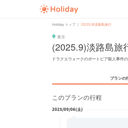
user
pin
tel
time
Holiday トップ
(2025.9)淡路島旅行
東京
date
child
solitary
(2025.9)淡路島旅
tokyo
kanagawa
osaka
ドラクエウォークのポートピア殺人事件の
プランの
このプランの行程
2025/09/06(土)