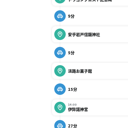
9分
安乎岩戸信龍神社
5分
淡路お菓子館
15分
14:00
伊弉諾神宮
27分