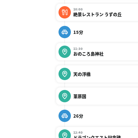
10:00
絶景レストラン うずの丘
15分
11:30
おのころ島神社
天の浮橋
葦原国
26分
12:40
ドラゴンクエスト記念碑