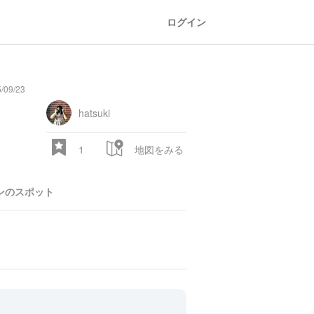
ログイン
/09/23
general
railroad
train
comic
mountain
sports
fishing
bbq
fashion
tradition
music
baby
camera
amusement
aquarium
sea
ball
baer
store
park
hatsuki
1
地図をみる
ンのスポット
28.522 px