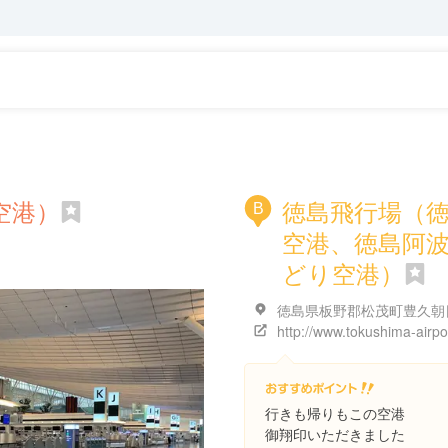
空港）
徳島飛行場（
B
空港、徳島阿
どり空港）
行きも帰りもこの空港
御翔印いただきました