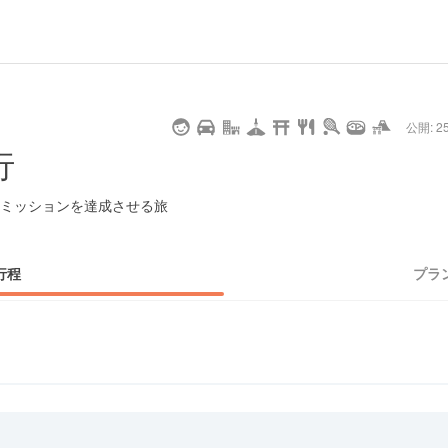
url
guide
hot
type
star
camera
home
settings
profile
print
rank
mail
lock
calendar
access
公開: 25
pet
drive
walking
cycling
nature
stroll
art
camp
history
castle
temple
cafe
gourmet
onsen
outdoor
world
public bath
shopping
行
heritage
kyoto
hyogo
ミッションを達成させる旅
行程
プラ