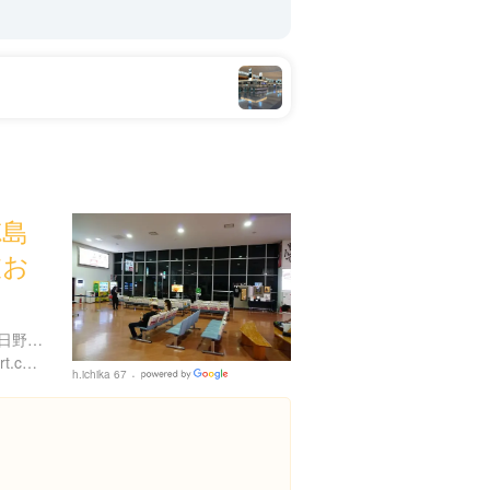
徳島
波お
徳島県板野郡松茂町豊久朝日野１６-２
http://www.tokushima-airport.co.jp/
h.ichika 67
Google
Places