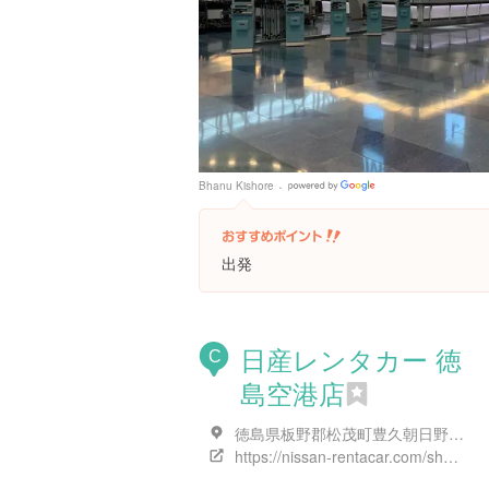
Bhanu Kishore
Google
Places
出発
日産レンタカー 徳
C
島空港店
徳島県板野郡松茂町豊久朝日野１５-５
https://nissan-rentacar.com/shop/prefecture/100/?pref_cd=36&office_cd=3M4F3