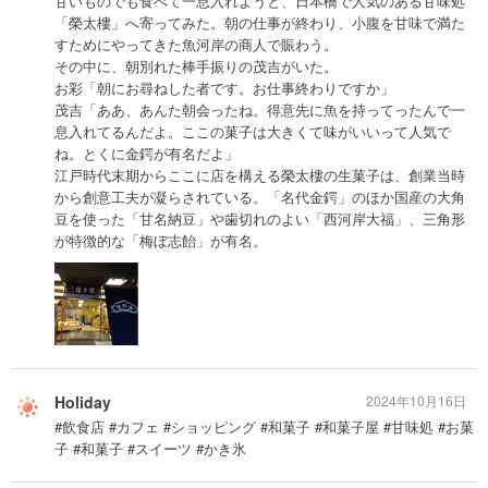
甘いものでも食べて一息入れようと、日本橋で人気のある甘味処
「榮太樓」へ寄ってみた。朝の仕事が終わり、小腹を甘味で満た
すためにやってきた魚河岸の商人で賑わう。
その中に、朝別れた棒手振りの茂吉がいた。
お彩「朝にお尋ねした者です。お仕事終わりですか」
茂吉「ああ、あんた朝会ったね。得意先に魚を持ってったんで一
息入れてるんだよ。ここの菓子は大きくて味がいいって人気で
ね。とくに金鍔が有名だよ」
江戸時代末期からここに店を構える榮太樓の生菓子は、創業当時
から創意工夫が凝らされている。「名代金鍔」のほか国産の大角
豆を使った「甘名納豆」や歯切れのよい「西河岸大福」、三角形
が特徴的な「梅ぼ志飴」が有名。
Holiday
2024年10月16日
#飲食店 #カフェ #ショッピング #和菓子 #和菓子屋 #甘味処 #お菓
子 #和菓子 #スイーツ #かき氷