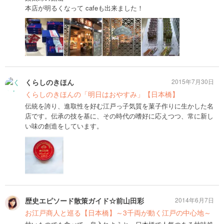
本店が明るくなって cafeも出来ました！
くらしのきほん
2015年7月30日
くらしのきほんの「明日はおやすみ」【日本橋】
伝統を誇り、進取性を好む江戸っ子気質を菓子作りに生かした名
店です。伝承の技を基に、その時代の嗜好に応えつつ、常に新し
い味の創造をしています。
歴史エピソード散策ガイド☆前山田彩
2014年6月7日
お江戸商人と巡る【日本橋】～3千両が動く江戸の中心地～