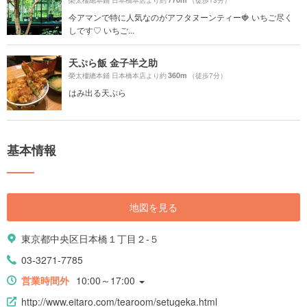
榮太樓總本鋪 日本橋本店より約
（徒歩13分）
今アマンで特に人気なのがアフタヌーンティー🍓 いちご尽く
しです♡ いちご...
天ぷら飯 金子半之助
360m
榮太樓總本鋪 日本橋本店より約
（徒歩7分）
はみ出る天ぷら
基本情報
地図を見る
東京都中央区日本橋１丁目２-５
03-3271-7785
営業時間外
10:00～17:00
http://www.eitaro.com/tearoom/setugeka.html