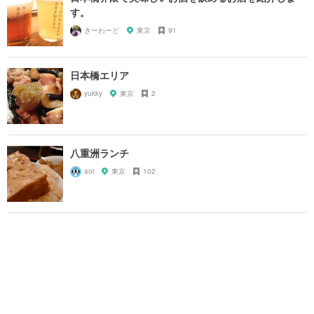
す。
きーわーど
東京
91
日本橋エリア
yukky
東京
2
八重洲ランチ
aoi
東京
102