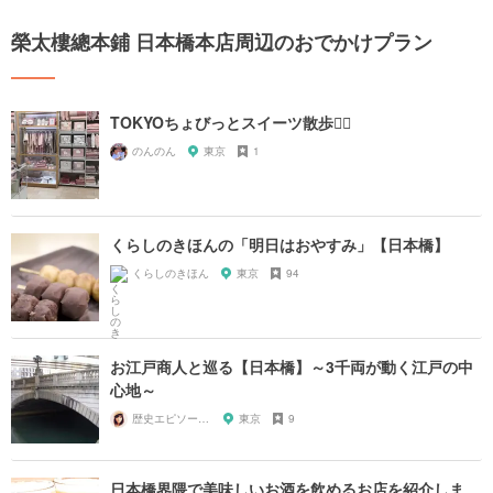
榮太樓總本鋪 日本橋本店周辺のおでかけプラン
TOKYOちょびっとスイーツ散歩🚶‍♀️
のんのん
東京
1
くらしのきほんの「明日はおやすみ」【日本橋】
くらしのきほん
東京
94
お江戸商人と巡る【日本橋】～3千両が動く江戸の中
心地～
歴史エピソード散策ガイド☆前山田彩
東京
9
日本橋界隈で美味しいお酒を飲めるお店を紹介しま