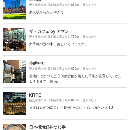
630m
榮太樓總本鋪 日本橋本店より約
（徒歩11分）
東京駅からかがやきで
ザ・カフェ by アマン
770m
榮太樓總本鋪 日本橋本店より約
（徒歩13分）
大手町の森の中。美しいカフェです。
小網神社
630m
榮太樓總本鋪 日本橋本店より約
（徒歩11分）
当地にはかつて恵心僧都源信が編んだ草庵が位置していた。
１４６６年、疫病...
KITTE
870m
榮太樓總本鋪 日本橋本店より約
（徒歩15分）
まずは丸の内南口から徒歩1分のこちらへ向かいます♪
日本橋海鮮丼つじ半