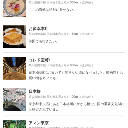
360m
榮太樓總本鋪 日本橋本店より約
（徒歩6分）
ここの海鮮は絶対に外せない…
お多幸本店
180m
榮太樓總本鋪 日本橋本店より約
（徒歩3分）
何回でも行きたい。
コレド室町1
360m
榮太樓總本鋪 日本橋本店より約
（徒歩6分）
日本橋室町は1日いても飽きない街になりました。映画館もお
買い物もカフェも...
日本橋
100m
榮太樓總本鋪 日本橋本店より約
（徒歩2分）
東京都中央区にある日本橋川にかかる橋で、国の重要文化財に
も指定されていま...
アマン東京
770m