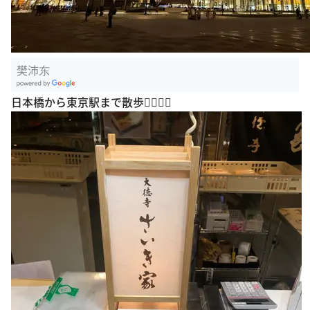
樊沛东
G
日本橋から東京駅まで散歩🚶‍♀️🚶‍♀️
oogle Plac
es