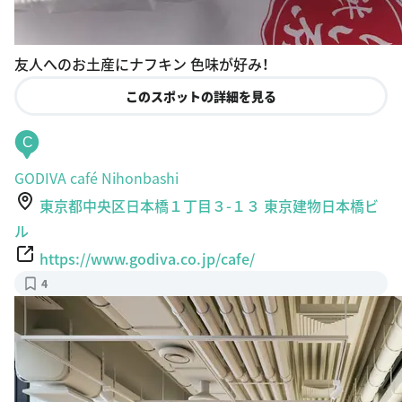
友人へのお土産にナフキン 色味が好み！
このスポットの詳細を見る
C
GODIVA café Nihonbashi
東京都中央区日本橋１丁目３-１３ 東京建物日本橋ビ
ル
https://www.godiva.co.jp/cafe/
4