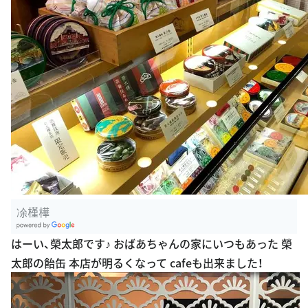
凃槿樺
G
はーい、榮太郎です♪ おばあちゃんの家にいつもあった 榮
oogle Plac
太郎の飴缶 本店が明るくなって cafeも出来ました！
es