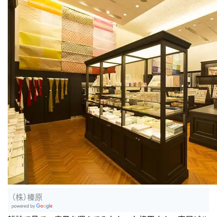
（株）榛原
G