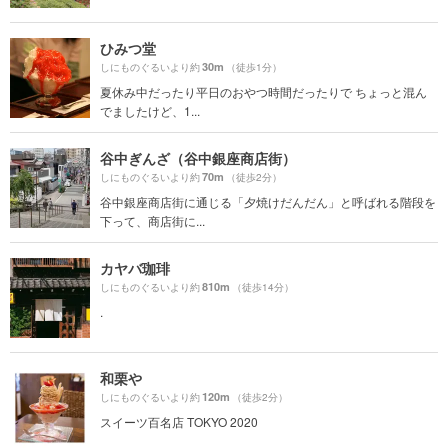
ひみつ堂
30m
しにものぐるいより約
（徒歩1分）
夏休み中だったり平日のおやつ時間だったりで ちょっと混ん
でましたけど、1...
谷中ぎんざ（谷中銀座商店街）
70m
しにものぐるいより約
（徒歩2分）
谷中銀座商店街に通じる「夕焼けだんだん」と呼ばれる階段を
下って、商店街に...
カヤバ珈琲
810m
しにものぐるいより約
（徒歩14分）
.
和栗や
120m
しにものぐるいより約
（徒歩2分）
スイーツ百名店 TOKYO 2020