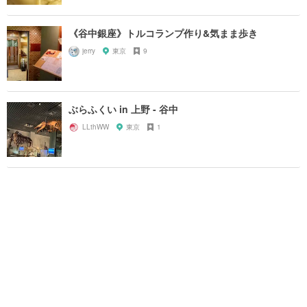
《谷中銀座》トルコランプ作り&気まま歩き
jerry
東京
9
ぶらふくい in 上野 - 谷中
LLthWW
東京
1