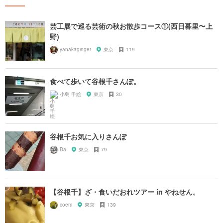
芸工展で巡る芸術の秋お散歩コース①(西日暮里〜上
野)
yanakaginger
東京
119
食べて歩いて谷根千さんぽ。
小島 千絵
東京
30
谷根千お気に入りさんぽ
Ba
東京
79
【谷根千】ざ・食いだおれツアー in やねせん。
coem
東京
139