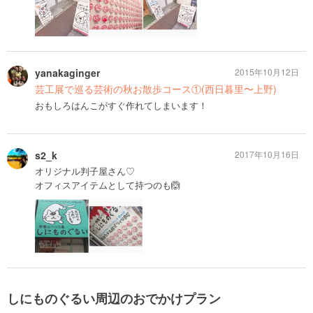
yanakaginger
2015年10月12日
芸工展で巡る芸術の秋お散歩コース①(西日暮里〜上野)
おもしろはんこがすぐ作れてしまいます！
s2_k
2017年10月16日
オリジナル判子屋さん♡
オフィスアイテムとして持つのも🙆
しにものぐるい周辺のおでかけプラン