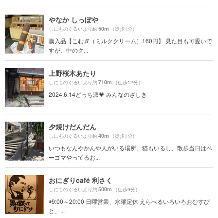
やなか しっぽや
50m
しにものぐるいより約
（徒歩1分）
購入品【こむぎ（ミルククリーム）160円】 見た目も可愛いで
すが、中のク...
上野桜木あたり
710m
しにものぐるいより約
（徒歩12分）
2024.6.14どっち派💗 みんなのざしき
夕焼けだんだん
40m
しにものぐるいより約
（徒歩1分）
いつもなんやかんや人がいる場所。猫もいるし、散歩当日はベ
ーゴマやってるお...
おにぎりcafé 利さく
500m
しにものぐるいより約
（徒歩9分）
◉9:00～20:00 日曜営業、水曜定休 えらべるいろいろおむすび
と、...