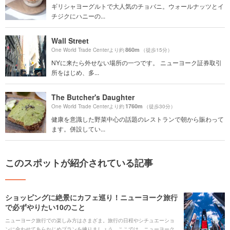
ギリシャヨーグルトで大人気のチョバニ。ウォールナッツとイ
チジクにハニーの...
Wall Street
860m
One World Trade Centerより約
（徒歩15分）
NYに来たら外せない場所の一つです。 ニューヨーク証券取引
所をはじめ、多...
The Butcher's Daughter
1760m
One World Trade Centerより約
（徒歩30分）
健康を意識した野菜中心の話題のレストランで朝から賑わって
ます。併設してい...
このスポットが紹介されている記事
ショッピングに絶景にカフェ巡り！ニューヨーク旅行
で必ずやりたい10のこと
ニューヨーク旅行での楽しみ方はさまざま。旅行の日程やシチュエーショ
ンに合わせてあらかじめプランを練りましょう。ここでは、ニューヨーク