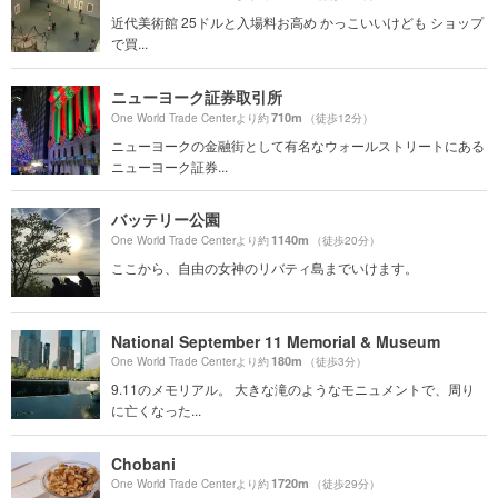
近代美術館 25ドルと入場料お高め かっこいいけども ショップ
で買...
ニューヨーク証券取引所
710m
One World Trade Centerより約
（徒歩12分）
ニューヨークの金融街として有名なウォールストリートにある
ニューヨーク証券...
バッテリー公園
1140m
One World Trade Centerより約
（徒歩20分）
ここから、自由の女神のリバティ島までいけます。
National September 11 Memorial & Museum
180m
One World Trade Centerより約
（徒歩3分）
9.11のメモリアル。 大きな滝のようなモニュメントで、周り
に亡くなった...
Chobani
1720m
One World Trade Centerより約
（徒歩29分）