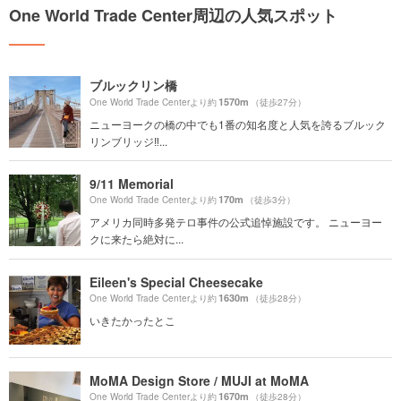
One World Trade Center周辺の人気スポット
ブルックリン橋
1570m
One World Trade Centerより約
（徒歩27分）
ニューヨークの橋の中でも1番の知名度と人気を誇るブルック
リンブリッジ‼︎...
9/11 Memorial
170m
One World Trade Centerより約
（徒歩3分）
アメリカ同時多発テロ事件の公式追悼施設です。 ニューヨー
クに来たら絶対に...
Eileen's Special Cheesecake
1630m
One World Trade Centerより約
（徒歩28分）
いきたかったとこ
MoMA Design Store / MUJI at MoMA
1670m
One World Trade Centerより約
（徒歩28分）