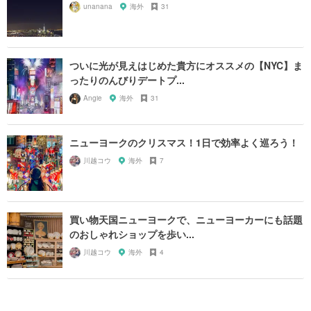
unanana
海外
31
ついに光が見えはじめた貴方にオススメの【NYC】ま
ったりのんびりデートプ...
Angie
海外
31
ニューヨークのクリスマス！1日で効率よく巡ろう！
川越コウ
海外
7
買い物天国ニューヨークで、ニューヨーカーにも話題
のおしゃれショップを歩い...
川越コウ
海外
4