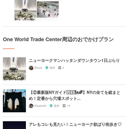
One World Trade Center周辺のおでかけプラン
ニューヨークマンハッタンダウンタウン1日ぶらり
Bruce
海外
4
【②最新版NYガイド🇺🇸🗽🌈】NYの全てを総まと
め！定番から穴場スポット...
Kaaaorin
海外
14
アレもコレも見たい！ニューヨーク欲ばり街歩き♡