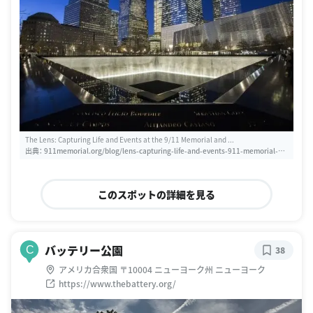
The Lens: Capturing Life and Events at the 9/11 Memorial and ...
出典：
911memorial.org/blog/lens-capturing-life-and-events-911-memorial-an
d-museum-6
このスポットの詳細を見る
バッテリー公園
C
38
アメリカ合衆国 〒10004 ニューヨーク州 ニューヨーク
https://www.thebattery.org/