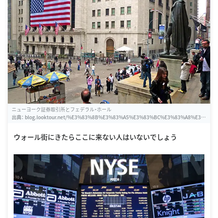
ニューヨーク証券取引所とフェデラル・ホール
出典：
blog.looktour.net/%E3%83%8B%E3%83%A5%E3%83%BC%E3%83%A8%E3%
83%BC%E3%82%AF%E8%A8%BC%E5%88%B8%E5%8F%96%E5%BC%95%E6%8
9%80%E3%81%A8%E3%83%95%E3%82%A7%E3%83%87%E3%83%A9%E3%83%A
ウォール街にきたらここに来ない人はいないでしょう
B%E3%83%BB%E3%83%9B%E3%83%BC%E3%83%AB