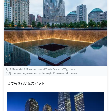
9/11 Memorial & Museum – World Trade Center: NYCgo.com
出典：
nycgo.com/museums-galleries/9-11-memorial-museum
とてもきれいなスポット