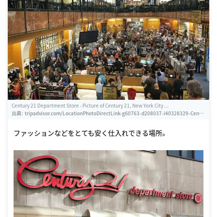
Century 21 Department Store - Picture of Century 21, New York City ...
出典：
tripadvisor.com/LocationPhotoDirectLink-g60763-d208037-i40328329-Centu
ry_21-New_York_City_New_York.html
ファッションなどをとても安く仕入れできる場所。