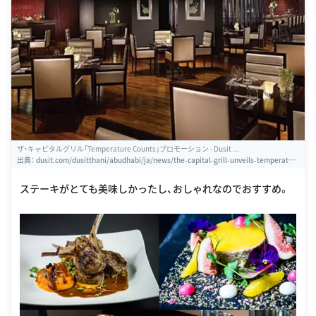
ザ・キャピタルグリル「Temperature Counts」プロモーション - Dusit ...
出典：
dusit.com/dusitthani/abudhabi/ja/news/the-capital-grill-unveils-temperatur
e-counts-promotion
ステーキがとても美味しかったし、おしゃれなのでおすすめ。