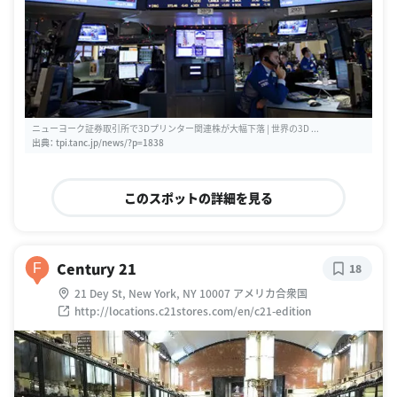
ニューヨーク証券取引所で3Dプリンター関連株が大幅下落 | 世界の3D ...
出典：
tpi.tanc.jp/news/?p=1838
このスポットの詳細を見る
Century 21
F
18
21 Dey St, New York, NY 10007 アメリカ合衆国
http://locations.c21stores.com/en/c21-edition