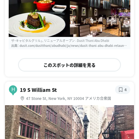
ザ・キャピタルグリル」、リニューアルオープン - Dusit Thani Abu Dhabi
出典：
dusit.com/dusitthani/abudhabi/ja/news/dusit-thani-abu-dhabi-relaunch
es-the-capital-grill-steakhouse
このスポットの詳細を見る
19 S William St
H
4
47 Stone St, New York, NY 10004 アメリカ合衆国