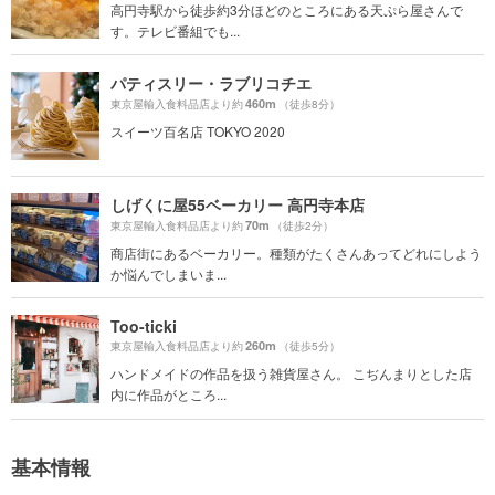
高円寺駅から徒歩約3分ほどのところにある天ぷら屋さんで
す。テレビ番組でも...
パティスリー・ラブリコチエ
460m
東京屋輸入食料品店より約
（徒歩8分）
スイーツ百名店 TOKYO 2020
しげくに屋55ベーカリー 高円寺本店
70m
東京屋輸入食料品店より約
（徒歩2分）
商店街にあるベーカリー。種類がたくさんあってどれにしよう
か悩んでしまいま...
Too-ticki
260m
東京屋輸入食料品店より約
（徒歩5分）
ハンドメイドの作品を扱う雑貨屋さん。 こぢんまりとした店
内に作品がところ...
基本情報