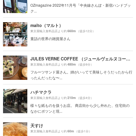
OZmagazine 2022年11月号「中央線さんぽ・新宿ハンドブッ
ク...
malto（マルト）
660m
東京屋輸入食料品店より約
（徒歩12分）
童話の世界の雑貨屋さん
JULES VERNE COFFEE （ジュールヴェルヌコーヒー）
480m
東京屋輸入食料品店より約
（徒歩9分）
フルーツサンド屋さん。姉がいってて美味しそうだったから行
ったんだったな〜...
ハチマクラ
210m
東京屋輸入食料品店より約
（徒歩4分）
様々な紙ものを扱うお店。 商店街から少し外れた、住宅街の
なかにポツンと現...
天すけ
60m
東京屋輸入食料品店より約
（徒歩1分）