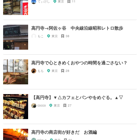
てぃけし
東京
11
高円寺→阿佐ヶ谷 中央線沿線昭和レトロ散歩
もこ
東京
38
高円寺で心ときめくおやつの時間を過ごさない？
もも
東京
28
【高円寺】▼△カフェとパンやをめぐる。▲▽
cocco
東京
27
高円寺の商店街が好きだ お酒編
taka-g
東京
30