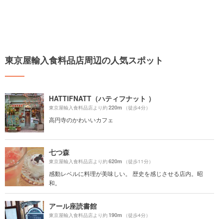
東京屋輸入食料品店周辺の人気スポット
HATTIFNATT（ハティフナット ）
220m
東京屋輸入食料品店より約
（徒歩4分）
高円寺のかわいいカフェ
七つ森
620m
東京屋輸入食料品店より約
（徒歩11分）
感動レベルに料理が美味しい。 歴史を感じさせる店内。昭
和。
アール座読書館
190m
東京屋輸入食料品店より約
（徒歩4分）