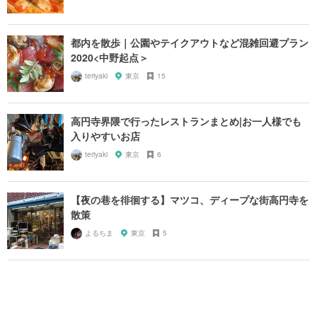
都内を散歩｜公園やテイクアウトなど混雑回避プラン
2020<中野起点＞
teriyaki
東京
15
高円寺界隈で行ったレストランまとめ|お一人様でも
入りやすいお店
teriyaki
東京
6
【夜の巷を徘徊する】マツコ、ディープな街高円寺を
散策
よるちま
東京
5