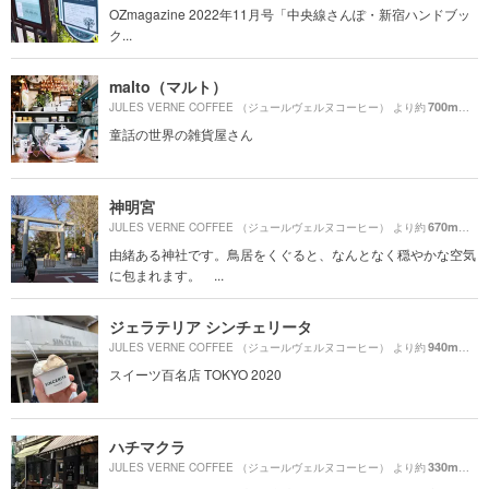
OZmagazine 2022年11月号「中央線さんぽ・新宿ハンドブッ
ク...
malto（マルト）
700m
JULES VERNE COFFEE （ジュールヴェルヌコーヒー） より約
（徒
童話の世界の雑貨屋さん
神明宮
670m
JULES VERNE COFFEE （ジュールヴェルヌコーヒー） より約
（徒
由緒ある神社です。鳥居をくぐると、なんとなく穏やかな空気
に包まれます。 ...
ジェラテリア シンチェリータ
940m
JULES VERNE COFFEE （ジュールヴェルヌコーヒー） より約
（徒
スイーツ百名店 TOKYO 2020
ハチマクラ
330m
JULES VERNE COFFEE （ジュールヴェルヌコーヒー） より約
（徒