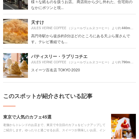
様々な紙ものを扱うお店。 商店街から少し外れた、住宅街の
なかにポツンと現...
天すけ
440m
JULES VERNE COFFEE （ジュールヴェルヌコーヒー） より約
（徒
高円寺駅から徒歩約3分ほどのところにある天ぷら屋さんで
す。テレビ番組でも...
パティスリー・ラブリコチエ
790m
JULES VERNE COFFEE （ジュールヴェルヌコーヒー） より約
（徒
スイーツ百名店 TOKYO 2020
このスポットが紹介されている記事
東京で人気のカフェ45選
老舗からトレンドのお店まで、東京で今注目のカフェをピックアップして
ご紹介します。ゆったりと過ごせるお店、スイーツが美味しいお店、イン
テリアが素敵なお店など、様々なカフェをお気に入りのエリアで探してみ