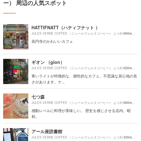
ー） 周辺の人気スポット
HATTIFNATT（ハティフナット ）
660m
JULES VERNE COFFEE （ジュールヴェルヌコーヒー） より約
（徒
高円寺のかわいいカフェ
ギオン （gion）
620m
JULES VERNE COFFEE （ジュールヴェルヌコーヒー） より約
（徒
青いライトが特徴的な、個性的なカフェ。不思議な居心地の良
さがあります。ナ...
七つ森
660m
JULES VERNE COFFEE （ジュールヴェルヌコーヒー） より約
（徒
感動レベルに料理が美味しい。 歴史を感じさせる店内。昭
和。
アール座読書館
420m
JULES VERNE COFFEE （ジュールヴェルヌコーヒー） より約
（徒