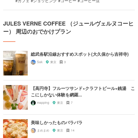
#カフェ #ショッピング #コーヒー #コーヒー豆
JULES VERNE COFFEE （ジュールヴェルヌコーヒ
ー） 周辺のおでかけプラン
総武各駅沿線おすすめスポット(大久保から吉祥寺)
Sak
東京
3
【高円寺】フルーツサンド×クラフトビール×銭湯 こ
こにしかない体験を網羅...
mapping
東京
7
美味しかったものバラバラ
まめまめ
東京
14