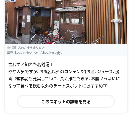
小杉湯 | 高円寺庚申通り商店街
出典：
koushindoori.com/shop/kosugiyu
言わずと知れた名銭湯🙆‍♀️
やや人気ですが、お風呂以外のコンテンツ(お酒、ジュース、漫
画、雑誌等)も充実していて、長く滞在できる、お腹いっぱいに
なって食べる飲む以外のデートスポットにおすすめ🙆‍♀️
このスポットの詳細を見る