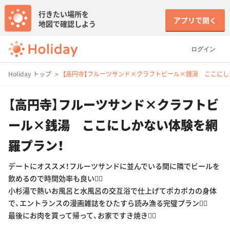
行きたい場所を
アプリで開く
地図で確認しよう
ログイン
Holiday トップ
【高円寺】フルーツサンド×クラフトビール×銭湯 ここにし
【高円寺】フルーツサンド×クラフトビ
ール×銭湯 ここにしかない体験を網
羅プラン！
デートにオススメ！フルーツサンドに並んでいる間に隣でビールを
飲めるので時間効率も良い🙆‍♀️
小杉湯で熱いお風呂と水風呂の交互浴で仕上げてポカポカの身体
で、エントランスの漫画雑誌をひたすら読み漁る完璧プラン🙆‍♀️
最後にお肉を買って帰って、お家ですき焼き🙆‍♀️