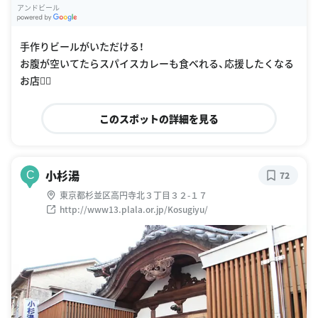
アンドビール
G
oogle Places
手作りビールがいただける！
お腹が空いてたらスパイスカレーも食べれる、応援したくなる
お店🙆‍♀️
このスポットの詳細を見る
小杉湯
C
72
東京都杉並区高円寺北３丁目３２-１７
http://www13.plala.or.jp/Kosugiyu/