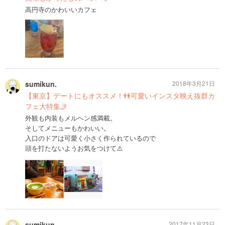
高円寺のかわいいカフェ
sumikun.
2018年3月21日
【東京】デートにもオススメ！👫可愛いインスタ映え抜群カ
フェ大特集🤳
外観も内装もメルヘン感満載。
そしてメニューもかわいい。
入口のドアは可愛く小さく作られているので
頭を打たないようお気をつけて⚠️
sumikun.
2017年11月23日