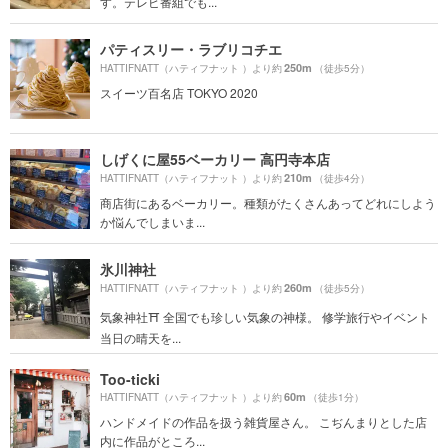
す。テレビ番組でも...
パティスリー・ラブリコチエ
250m
HATTIFNATT（ハティフナット ）より約
（徒歩5分）
スイーツ百名店 TOKYO 2020
しげくに屋55ベーカリー 高円寺本店
210m
HATTIFNATT（ハティフナット ）より約
（徒歩4分）
商店街にあるベーカリー。種類がたくさんあってどれにしよう
か悩んでしまいま...
氷川神社
260m
HATTIFNATT（ハティフナット ）より約
（徒歩5分）
気象神社⛩ 全国でも珍しい気象の神様。 修学旅行やイベント
当日の晴天を...
Too-ticki
60m
HATTIFNATT（ハティフナット ）より約
（徒歩1分）
ハンドメイドの作品を扱う雑貨屋さん。 こぢんまりとした店
内に作品がところ...