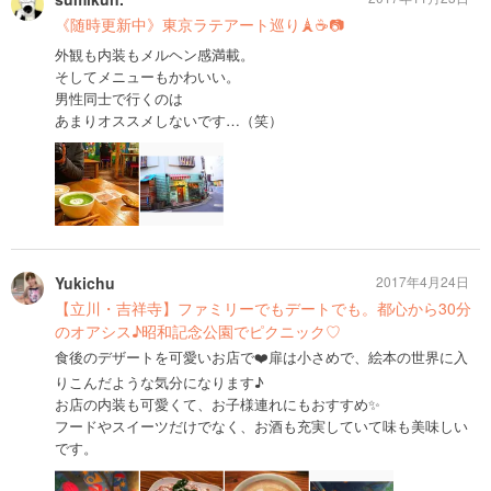
《随時更新中》東京ラテアート巡り🗼☕️📷
外観も内装もメルヘン感満載。
そしてメニューもかわいい。
男性同士で行くのは
あまりオススメしないです…（笑）
Yukichu
2017年4月24日
【立川・吉祥寺】ファミリーでもデートでも。都心から30分
のオアシス♪昭和記念公園でピクニック♡
食後のデザートを可愛いお店で❤️扉は小さめで、絵本の世界に入
りこんだような気分になります♪
お店の内装も可愛くて、お子様連れにもおすすめ✨
フードやスイーツだけでなく、お酒も充実していて味も美味しい
です。