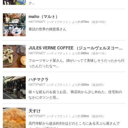
ク...
malto（マルト）
870m
HATTIFNATT（ハティフナット ）より約
（徒歩15分）
童話の世界の雑貨屋さん
JULES VERNE COFFEE （ジュールヴェルヌコーヒー）
660m
HATTIFNATT（ハティフナット ）より約
（徒歩11分）
フルーツサンド屋さん。姉がいってて美味しそうだったから行
ったんだったな〜...
ハチマクラ
430m
HATTIFNATT（ハティフナット ）より約
（徒歩8分）
様々な紙ものを扱うお店。 商店街から少し外れた、住宅街の
なかにポツンと現...
天すけ
230m
HATTIFNATT（ハティフナット ）より約
（徒歩4分）
高円寺駅から徒歩約3分ほどのところにある天ぷら屋さんで