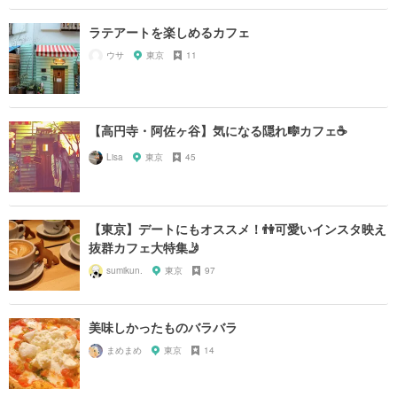
ラテアートを楽しめるカフェ
ウサ
東京
11
【高円寺・阿佐ヶ谷】気になる隠れ🎼カフェ☕️
Lisa
東京
45
【東京】デートにもオススメ！👫可愛いインスタ映え
抜群カフェ大特集🤳
sumikun.
東京
97
美味しかったものバラバラ
まめまめ
東京
14