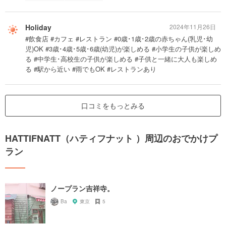
Holiday
2024年11月26日
#飲食店 #カフェ #レストラン #0歳･1歳･2歳の赤ちゃん(乳児･幼
児)OK #3歳･4歳･5歳･6歳(幼児)が楽しめる #小学生の子供が楽しめ
る #中学生･高校生の子供が楽しめる #子供と一緒に大人も楽しめ
る #駅から近い #雨でもOK #レストランあり
口コミをもっとみる
HATTIFNATT（ハティフナット ）周辺のおでかけプ
ラン
ノープラン吉祥寺。
Ba
東京
5