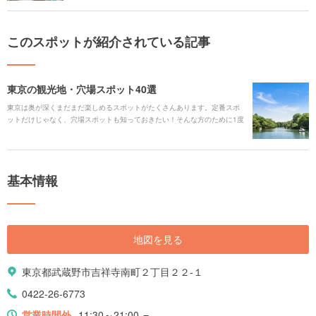
このスポットが紹介されている記事
東京の観光地・穴場スポット40選
東京は奥が深くまだまだ楽しめるスポットがたくさんあります。定番スポ
ットだけじゃなく、穴場スポットも知っておきたい！そんな方のために1度
は訪れてみてほしいおすすめの穴場スポットを厳選しました。 東京に詳し
い方もまだあまり詳しくない方も、いつもとは違う遊びやデートがしたい
という方も、これを読んだら“こんなところもあるんだ”と新しい東京を知る
きっかけになるはず。 さあ、気になるスポットがあったら今すぐ準備をし
基本情報
ておでかけしましょう！
地図を見る
東京都武蔵野市吉祥寺南町２丁目２２-１
0422-26-6773
営業時間外
11:30～21:00