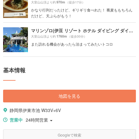
970m
大室山山頂より約
（徒歩17分）
かなり行列だったけど、ギリギリ食べれた！ 蕎麦ももちろん
だけど、天ぷらがもう！
マリンゾロ(伊豆 リゾート ホテル ダイビング ダイビングスクール 宿泊予約 人気の宿 )
1760m
大室山山頂より約
（徒歩30分）
また訪れる機会があったら泊まってみたいトコロ
基本情報
地図を見る
静岡県伊東市池 W33V+6V
営業中
24時間営業
Googleで検索