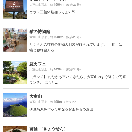
1500m
大室山山頂より約
（徒歩26分）
ガラス工芸体験揃ってます🥂
猫の博物館
1290m
大室山山頂より約
（徒歩22分）
たくさんの猫科の動物の剥製が飾られています。 一推しは、
猫と触れ合えるコ...
庭カフェ
1420m
大室山山頂より約
（徒歩24分）
【ランチ】 おなかも空いてきたら、大室山のすぐ近くで高原
ランチ。 広々と...
大室山
190m
大室山山頂より約
（徒歩4分）
伊豆高原を作った母なるお釜をもつお山
蕎仙 （きょうせん）