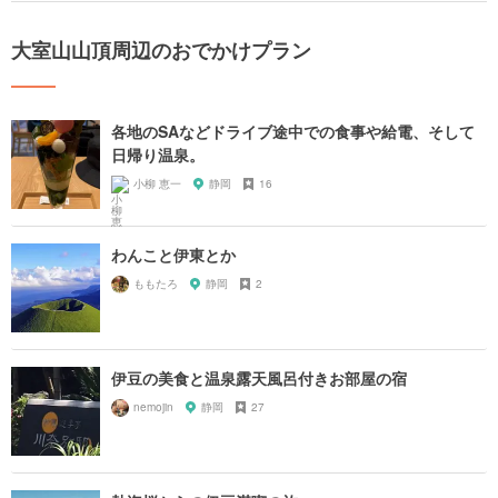
大室山山頂周辺のおでかけプラン
各地のSAなどドライブ途中での食事や給電、そして
日帰り温泉。
小柳 恵一
静岡
16
わんこと伊東とか
ももたろ
静岡
2
伊豆の美食と温泉露天風呂付きお部屋の宿
nemojin
静岡
27