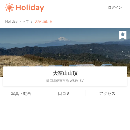
ログイン
Holiday トップ
大室山山頂
大室山山頂
静岡県伊東市池 W33V+6V
写真・動画
口コミ
アクセス