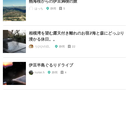
熱海桜からの伊豆満喫の旅
はっち
静岡
5
相模湾を望む露天付き離れのお宿♪海と森にどっぷり
浸かる休日。。
うひひの日。
静岡
22
伊豆半島ぐるりドライブ
nurse.h
静岡
4