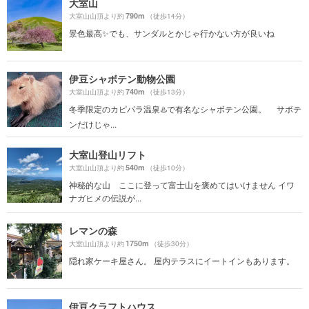
大室山
790m
大室山山頂より約
（徒歩14分）
景色最高✨でも、サンダルとかじゃ行かない方が良いね
伊豆シャボテン動物公園
740m
大室山山頂より約
（徒歩13分）
冬季限定のカピパラ温泉♨️で有名なシャボテン公園。 サボテ
ンだけじゃ...
大室山登山リフト
540m
大室山山頂より約
（徒歩10分）
神秘的な山 ここに登って富士山を褒めてはいけません イワ
ナガヒメの伝説が...
レマンの森
1750m
大室山山頂より約
（徒歩30分）
隠れ家ケーキ屋さん。 屋内テラスにイートインもあります。
伊豆クラフトハウス