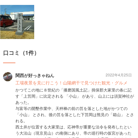
口コミ（1件）
関西が好っきゃねん
2022年4月25日
工場夜景を見に行こう！山陽網干で見つけた観光・グルメ
かつてこの地に８世紀の「播磨国風土記」揖保郡大家里の条に記
す「上筥岡」に比定される 「小山」 があり、山上には須賀神社が
あった。
与富等の開墾作業中、天秤棒の前の筥を落とした地がかつての
「小山」 とされ、後の筥を落とした下筥岡は熊見の「箱山」 とさ
れる。
西土井が位置する大家里は、応神帝が重要な法令を発布したとい
う大法山（現京見山）の南側にあり、帝の巡行時の仮宮があった