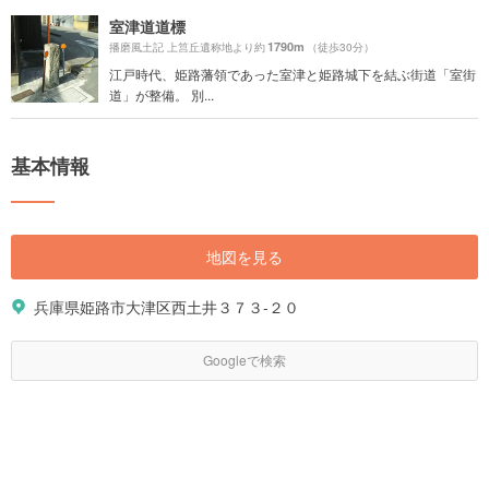
室津道道標
1790m
播磨風土記 上筥丘遺称地より約
（徒歩30分）
江戸時代、姫路藩領であった室津と姫路城下を結ぶ街道「室街
道」が整備。 別...
基本情報
地図を見る
兵庫県姫路市大津区西土井３７３-２０
Googleで検索