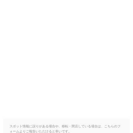
スポット情報に誤りがある場合や、移転・閉店している場合は、こちらのフ
ォームよりご報告いただけると幸いです。