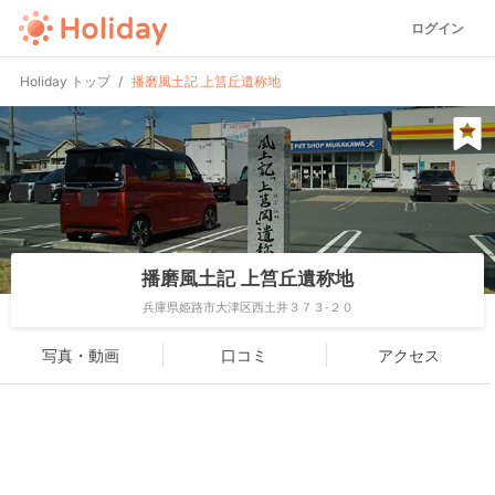
ログイン
Holiday トップ
播磨風土記 上筥丘遺称地
播磨風土記 上筥丘遺称地
兵庫県姫路市大津区西土井３７３-２０
写真・動画
口コミ
アクセス