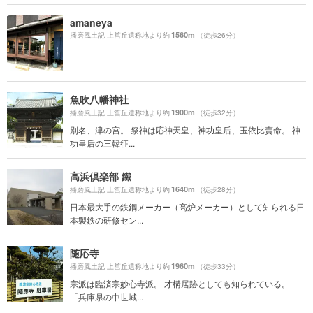
amaneya
1560m
播磨風土記 上筥丘遺称地より約
（徒歩26分）
魚吹八幡神社
1900m
播磨風土記 上筥丘遺称地より約
（徒歩32分）
別名、津の宮。 祭神は応神天皇、神功皇后、玉依比賣命。 神
功皇后の三韓征...
高浜倶楽部 鐵
1640m
播磨風土記 上筥丘遺称地より約
（徒歩28分）
日本最大手の鉄鋼メーカー（高炉メーカー）として知られる日
本製鉄の研修セン...
随応寺
1960m
播磨風土記 上筥丘遺称地より約
（徒歩33分）
宗派は臨済宗妙心寺派。 才構居跡としても知られている。
「兵庫県の中世城...