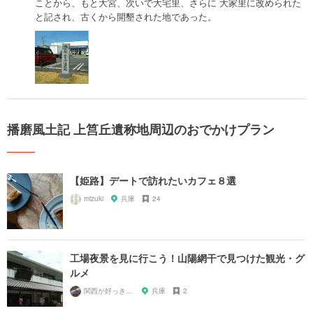
ことから、もと大宮、次いで大宅里、さらに 大家里に改められた
と記され、古くから開墾された地であった。
播磨風土記 上筥丘遺称地周辺のおでかけプラン
【姫路】デートで訪れたいカフェ８選
mizuki
兵庫
24
工場夜景を見に行こう！山陽網干で見つけた観光・グ
ルメ
関西が好っきゃねん
兵庫
2