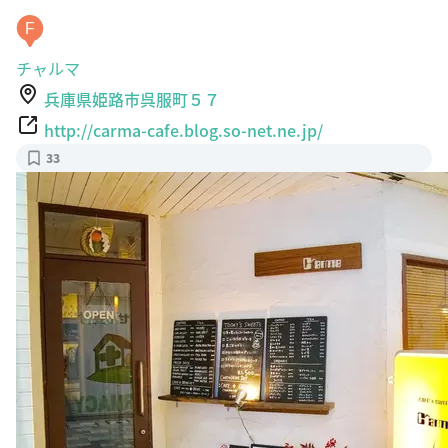
F
チャルマ
兵庫県姫路市呉服町５７
http://carma-cafe.blog.so-net.ne.jp/
33