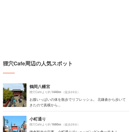
狸穴Cafe周辺の人気スポット
鶴岡八幡宮
1440m
狸穴Cafeより約
（徒歩24分）
お腹いっぱいの体を散歩でリフレッシュ。 北鎌倉から歩いて
きたので真横から...
小町通り
1680m
狸穴Cafeより約
（徒歩29分）
鎌倉観光の定番、小町通りでショッピングと食べ歩き！