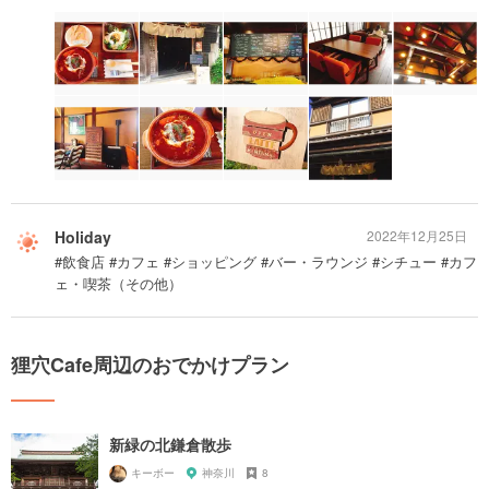
Holiday
2022年12月25日
#飲食店 #カフェ #ショッピング #バー・ラウンジ #シチュー #カフ
ェ・喫茶（その他）
狸穴Cafe周辺のおでかけプラン
新緑の北鎌倉散歩
キーボー
神奈川
8