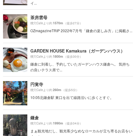
イ...
茶房雲母
1570m
狸穴Cafeより約
（徒歩27分）
OZmagazineTRIP 2022年7月号「鎌倉の楽しみ方」に掲載さ...
GARDEN HOUSE Kamakura（ガーデンハウス）
1800m
狸穴Cafeより約
（徒歩30分）
鎌倉に到着し、予約していたガーデンハウス鎌倉へ。 気持ち
の良いテラス席で...
円覚寺
260m
狸穴Cafeより約
（徒歩5分）
10:05北鎌倉駅 東口を出て線路沿いに歩くとすぐ。
鎌倉
1990m
狸穴Cafeより約
（徒歩34分）
まぁ観光地だし、観光客少なめなローカルが立ち寄るお店をい