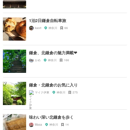
1泊2日鎌倉自転車旅
kaori
神奈川
66
鎌倉、北鎌倉の魅力満載❤
かめ
神奈川
166
鎌倉・北鎌倉のお気に入り
マイク伊東
神奈川
275
味わい深い北鎌倉を歩く
Masa
神奈川
14