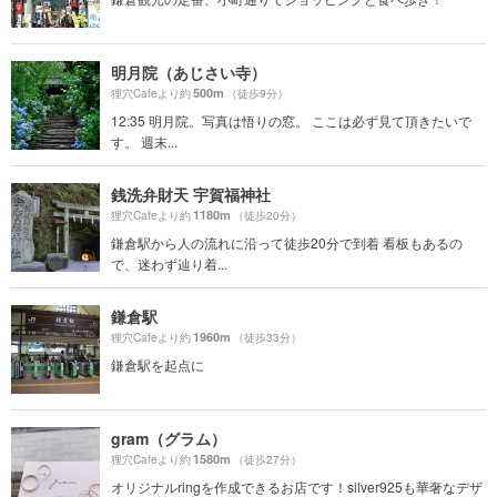
明月院（あじさい寺）
500m
狸穴Cafeより約
（徒歩9分）
12:35 明月院。写真は悟りの窓。 ここは必ず見て頂きたいで
す。 週末...
銭洗弁財天 宇賀福神社
1180m
狸穴Cafeより約
（徒歩20分）
鎌倉駅から人の流れに沿って徒歩20分で到着 看板もあるの
で、迷わず辿り着...
鎌倉駅
1960m
狸穴Cafeより約
（徒歩33分）
鎌倉駅を起点に
gram（グラム）
1580m
狸穴Cafeより約
（徒歩27分）
オリジナルringを作成できるお店です！silver925も華奢なデザ