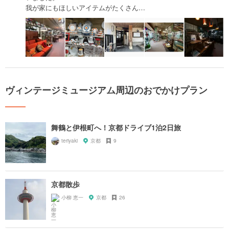
我が家にもほしいアイテムがたくさん…
ヴィンテージミュージアム周辺のおでかけプラン
舞鶴と伊根町へ！京都ドライブ1泊2日旅
teriyaki
京都
9
京都散歩
小柳 恵一
京都
26