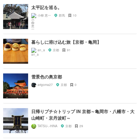
太平記を巡る。
小柳 恵一
群馬
10
暮らしに溶け込む旅【京都・亀岡】
an_a
京都
91
雪景色の奥京都
arigoma27
京都
0
日帰りプチ☆トリップ IN 京都～亀岡市・八幡市・大
山崎町・京丹波町～
TATSU-.-HINA
京都
29