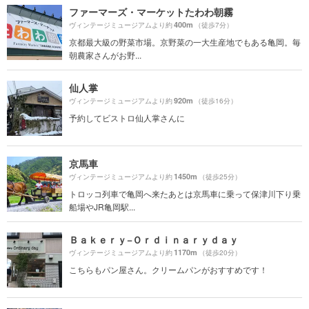
ファーマーズ・マーケットたわわ朝霧
400m
ヴィンテージミュージアムより約
（徒歩7分）
京都最大級の野菜市場。京野菜の一大生産地でもある亀岡。毎
朝農家さんがお野...
仙人掌
920m
ヴィンテージミュージアムより約
（徒歩16分）
予約してビストロ仙人掌さんに
京馬車
1450m
ヴィンテージミュージアムより約
（徒歩25分）
トロッコ列車で亀岡へ来たあとは京馬車に乗って保津川下り乗
船場やJR亀岡駅...
Ｂａｋｅｒｙ−Ｏｒｄｉｎａｒｙｄａｙ
1170m
ヴィンテージミュージアムより約
（徒歩20分）
こちらもパン屋さん。クリームパンがおすすめです！