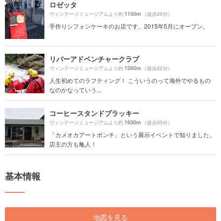
ロゼッタ
1150m
ヴィンテージミュージアムより約
（徒歩20分）
手作りシフォンケーキのお店です。2015年5月にオープン。
リバーアドベンチャークラブ
1260m
ヴィンテージミュージアムより約
（徒歩22分）
人生初めてのラフティング！ こういうのって海外でやるもの
なのかなっていう...
コーヒースタンドブラッキー
1930m
ヴィンテージミュージアムより約
（徒歩33分）
「カメオカアートボンチ」という展示イベントで知りました。
店主の方も亀人！
基本情報
地図を見る