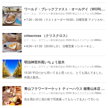
ワールド・ブレックファスト・オールデイ（WORLD BREAKFAST ALLDAY）
240m
ビー・エム・ダブリュー東京株式会社 BMW 青山スクエアより約
（徒
◉ 7:30～20:00（ラストオーダー19:00）日曜営業 アメリカや...
crisscross （クリスクロス）
890m
ビー・エム・ダブリュー東京株式会社 BMW 青山スクエアより約
（徒
◉ 8:00〜21:00（20:00 L.O.） 日曜営業 パンケーキと...
明治神宮外苑いちょう並木
550m
ビー・エム・ダブリュー東京株式会社 BMW 青山スクエアより約
（徒
15:30 平日だから空いてると思ったら、とても混んでました。
外国人観光...
青山フラワーマーケット ティーハウス 南青山本店 （Aoyama Flower Market TEA HOUSE）
700m
ビー・エム・ダブリュー東京株式会社 BMW 青山スクエアより約
（徒
花を買わずに花の前で写真撮ってもらってる人いて引いた