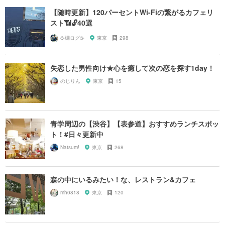
【随時更新】120パーセントWi-Fiの繋がるカフェリ
スト📶🔓40選
☕️棚ログ☕️
東京
298
失恋した男性向け★心を癒して次の恋を探す1day！
のじりん
東京
15
青学周辺の【渋谷】【表参道】おすすめランチスポッ
ト！#日々更新中
Natsum!
東京
268
森の中にいるみたい！な、レストラン&カフェ
mh0818
東京
120