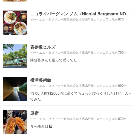
ニコライバーグマン ノム（Nicolai Bergmann NOMU ）
870m
ビー・エム・ダブリュー東京株式会社 BMW 青山スクエアより約
（徒
・
表参道ヒルズ
750m
ビー・エム・ダブリュー東京株式会社 BMW 青山スクエアより約
（徒
隈研吾さんと巡って喋ってた
根津美術館
900m
ビー・エム・ダブリュー東京株式会社 BMW 青山スクエアより約
（徒
13:00 入館料2000円は高くてちょっとびっくりしたけど、入っ
てみた...
原宿
570m
ビー・エム・ダブリュー東京株式会社 BMW 青山スクエアより約
（徒
食べ歩き😋🛍