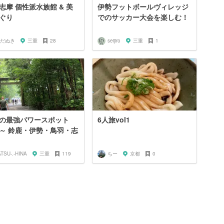
志摩 個性派水族館 & 美
伊勢フットボールヴィレッジ
ぐり
でのサッカー大会を楽しむ！
だぬき
三重
28
seijiro
三重
1
の最強パワースポット
6人旅vol1
～ 鈴鹿・伊勢・鳥羽・志
ATSU-.-HINA
三重
119
ちー
京都
0