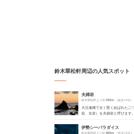
鈴木翠松軒周辺の人気スポット
夫婦岩
580m
鈴木翠松軒より約
（徒歩10分）
大注連縄で太く堅く結ばれた二
岩、女岩）を夫婦岩と呼びます。 元
伊勢シーパラダイス
880m
鈴木翠松軒より約
（徒歩15分）