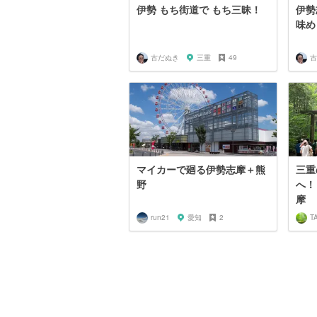
伊勢 もち街道で もち三昧！
伊勢
味め
古だぬき
三重
49
古
マイカーで廻る伊勢志摩＋熊
三重
野
へ！
摩
run21
愛知
2
T