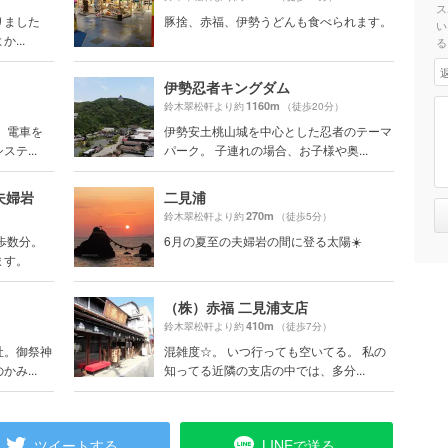
ス
りました
豚捨、赤福、伊勢うどんも食べられます。
い
...
る
伊勢忍者キングダム
1160m
鈴木翠松軒より約
（徒歩20分）
 電車を
伊勢安土桃山城を中心とした忍者のテーマ
テ...
パーク。 子連れの場合、お子様や奥...
夫婦岩
二見浦
270m
鈴木翠松軒より約
（徒歩5分）
歩数分。
6月の夏至の夫婦岩の間に登る太陽☀️
ます。
（株）赤福 二見浦支店
410m
鈴木翠松軒より約
（徒歩7分）
社。御祭神
混雑度☆。 いつ行っても空いてる。 私の
み...
知ってる近隣の支店の中では、多分...
ツイートする
LINEで送る