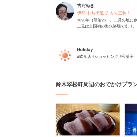
古だぬき
伊勢 もち街道で もち三昧！
1893年（明治26）、二見の地に
二見は全国初の海水浴場であり、
Holiday
#飲食店 #ショッピング #和菓子
鈴木翠松軒周辺のおでかけプラ