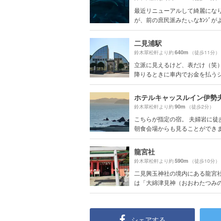
最近リニューアルして綺麗にな
が、前の庶民派みたぃなｶﾝｼﾞがよか
二見浦駅
640m
鈴木翠松軒より約
（徒歩11分）
立派に見えるけど、表だけ（笑）
降りるときに車内でお金を払うシス
ホテルキャッスルイン伊勢
90m
鈴木翠松軒より約
（徒歩2分）
こちらが指定の宿。 夫婦岩に徒
朝食会場からも見ることができ
龍宮社
590m
鈴木翠松軒より約
（徒歩10分）
二見興玉神社の境内にある龍宮
は「大綿津見神（おおわたつみのか
シェアする