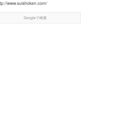
ttp://www.suishoken.com/
Googleで検索