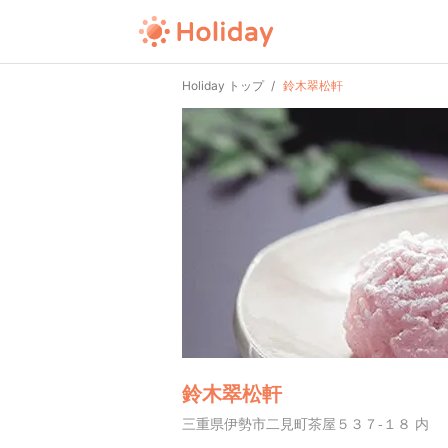
Holiday トップ
鈴木翠松軒
鈴木翠松軒
三重県伊勢市二見町茶屋５３７-１８ 内