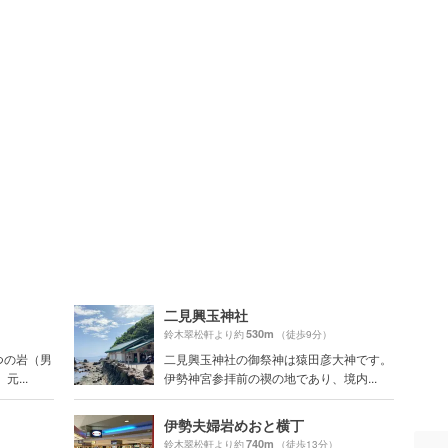
二見興玉神社
530m
鈴木翠松軒より約
（徒歩9分）
つの岩（男
二見興玉神社の御祭神は猿田彦大神です。
...
伊勢神宮参拝前の禊の地であり、境内...
伊勢夫婦岩めおと横丁
740m
鈴木翠松軒より約
（徒歩13分）