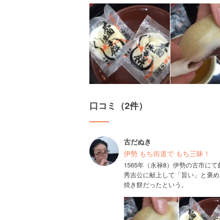
口コミ（2件）
古だぬき
伊勢 もち街道で もち三昧！
1565年（永禄8）伊勢の古市にて
秀吉公に献上して「旨い」と褒め
焼き餅だったという。