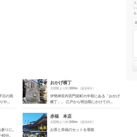
ス
い
る
おかげ横丁
300m
太閤餅より約
（徒歩6分）
平日の雨
伊勢神宮内宮門前町の中程にある「おかげ
や...
横丁」。 江戸から明治期にかけての...
赤福 本店
340m
太閤餅より約
（徒歩6分）
お参りに。
お茶と赤福のセットを堪能
40分。