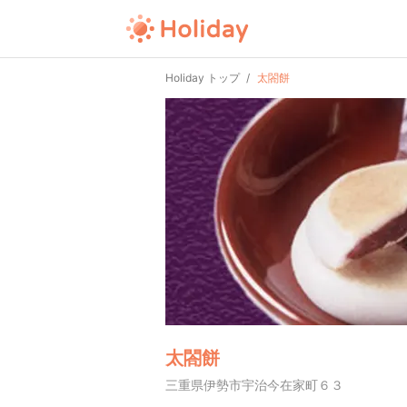
Holiday トップ
太閤餅
太閤餅
三重県伊勢市宇治今在家町６３