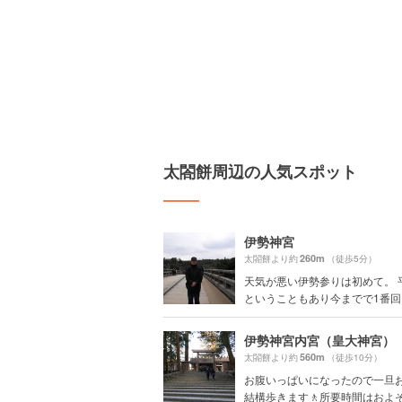
太閤餅周辺の人気スポット
伊勢神宮
260m
太閤餅より約
（徒歩5分）
天気が悪い伊勢参りは初めて。 
ということもあり今までで1番回り
伊勢神宮内宮（皇大神宮）
560m
太閤餅より約
（徒歩10分）
お腹いっぱいになったので一旦
結構歩きます🚶所要時間はおよそ