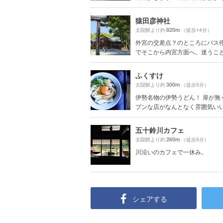
猿田彦神社
820m
太閤餅より約
（徒歩14分）
外宮の交差点？のところにバス
でそこから内宮方面へ。迷うことは
ふくすけ
300m
太閤餅より約
（徒歩5分）
伊勢名物の伊勢うどん！ 扉が無
プンな店がなんとなく雰囲気いいで
五十鈴川カフェ
260m
太閤餅より約
（徒歩5分）
川沿いのカフェで一休み。
シェアする