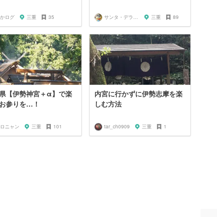
かログ
三重
35
サンタ・デラックス
三重
89
県【伊勢神宮＋α】で楽
内宮に行かずに伊勢志摩を楽
お参りを…！
しむ方法
ロニャン
三重
101
tar_ch0909
三重
1