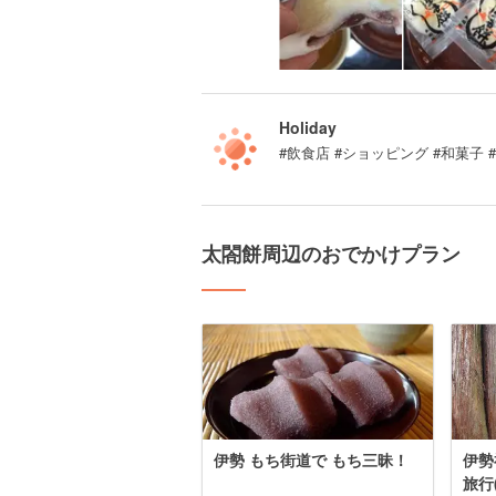
Holiday
#飲食店 #ショッピング #和菓子 
太閤餅周辺のおでかけプラン
伊勢 もち街道で もち三昧！
伊勢
旅行