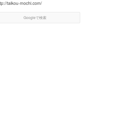
tp://taikou-mochi.com/
Googleで検索