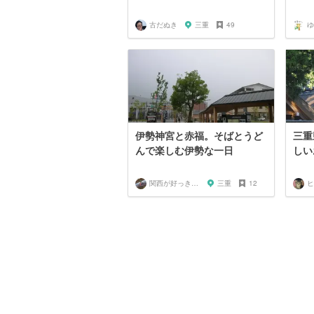
古だぬき
三重
49
ゆ
伊勢神宮と赤福。そばとうど
三重
んで楽しむ伊勢な一日
しい
関西が好っきゃねん
三重
12
ヒ