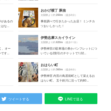
おかげ横丁 豚捨
250m
太閤餅より約
（徒歩5分）
停があるの
事前調べで行きたかったお店！ ミンチカ
な...
ツおいしかった！
伊勢志摩スカイライン
620m
太閤餅より約
（徒歩11分）
く、オー
伊勢神宮の駐車場の券かパンフレットにつ
す...
いている2割引のチケットで1,02...
おはらい町
360m
太閤餅より約
（徒歩6分）
伊勢神宮 内宮の鳥居前町として栄えるお
はらい町。 五十鈴川に沿って約80...
ツイートする
LINEで送る