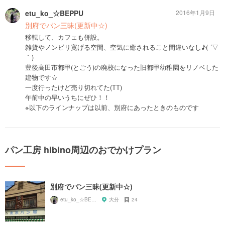
etu_ko_☆BEPPU
2016年1月9日
別府でパン三昧(更新中☆)
移転して、カフェも併設。
雑貨やノンビリ寛げる空間、空気に癒されること間違いなし♪( ´▽
｀)
豊後高田市都甲(とごう)の廃校になった旧都甲幼稚園をリノベした
建物です☆
一度行ったけど売り切れてた(TT)
午前中の早いうちにぜひ！！
※以下のラインナップは以前、別府にあったときのものです
パン工房 hibino周辺のおでかけプラン
別府でパン三昧(更新中☆)
etu_ko_☆BEPPU
大分
24