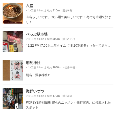
六盛
310m
パン工房 hibinoより約
（徒歩6分）
有名らしいです。 太い麺で美味しいです！ 冬でも冷麺で決ま
り！
べっぷ駅市場
590m
パン工房 hibinoより約
（徒歩10分）
12/22 PM17:00お土産タイム（18:20別府発） ※食べて返ら...
朝見神社
1050m
パン工房 hibinoより約
（徒歩18分）
別名、温泉神社⛩
海鮮いづつ
170m
パン工房 hibinoより約
（徒歩3分）
POPEYE特別編集 僕らのニッポン小旅行案内。に掲載された
スポット