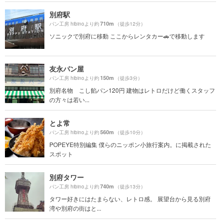
別府駅
710m
パン工房 hibinoより約
（徒歩12分）
ソニックで別府に移動 ここからレンタカー🚗で移動します
友永パン屋
150m
パン工房 hibinoより約
（徒歩3分）
別府名物 こし餡パン120円 建物はレトロだけど働くスタッフ
の方々は若い...
とよ常
560m
パン工房 hibinoより約
（徒歩10分）
POPEYE特別編集 僕らのニッポン小旅行案内。に掲載された
スポット
別府タワー
740m
パン工房 hibinoより約
（徒歩13分）
タワー好きにはたまらない、レトロ感。 展望台から見る別府
湾や別府の街はと...