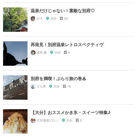
温泉だけじゃない！素敵な別府♡
ひろ
大分
22
再発見！別府温泉レトロスペクティヴ
経堂 薫
大分
4
別府を満喫！ぶらり旅の巻♨︎
てら美
大分
16
【大分】おススメかき氷・スイーツ特集♪
大分地域ブロガーマス太＆SUMI
大分
5