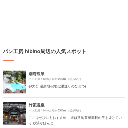
パン工房 hibino周辺の人気スポット
別府温泉
260m
パン工房 hibinoより約
（徒歩5分）
@大分 温泉地♨️(地獄湯巡りのひとつ)
竹瓦温泉
270m
パン工房 hibinoより約
（徒歩5分）
ここはぜひにもおすすめ！ 道は路地裏感満載の所を抜けてい
く 砂湯がほんと...