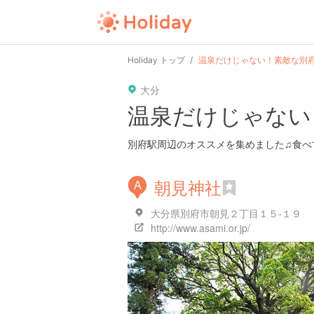
Holiday トップ
温泉だけじゃない！素敵な別
大分
温泉だけじゃない
別府駅周辺のオススメを集めました♫食べ
朝見神社
A
大分県別府市朝見２丁目１５-１９
http://www.asami.or.jp/