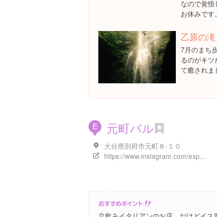
なので覚悟
お休みです
乙原の滝
7月のまち
るのがキツ
て癒されま
元町バル
E
大分県別府市元町８-１０
https://www.instagram.com/explore/locations/240046249
立飲みイタリアンのお店…だけどイス