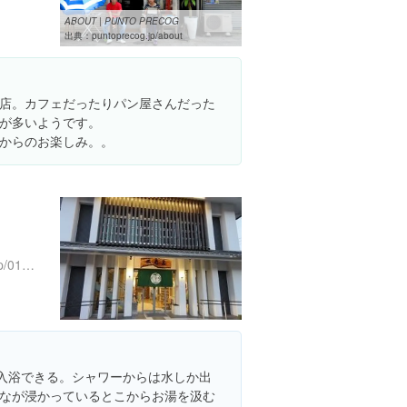
ABOUT | PUNTO PRECOG
出典：
puntoprecog.jp/about
店。カフェだったりパン屋さんだった
が多いようです。
からのお楽しみ。。
http://www.city.beppu.oita.jp/01onsen/02shiei/05furousen/frowsen.html
で入浴できる。シャワーからは水しか出
なが浸かっているとこからお湯を汲む