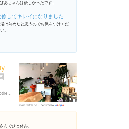
ばあちゃんは優しかったです。
改修してキレイになりました
お湯は熱めだと思うのでお気をつけくだ
さい。
ty
https://www.facebook.com/othellospcr/timeline?ref=page_internal
more think no
Google
Places
さんでひと休み。