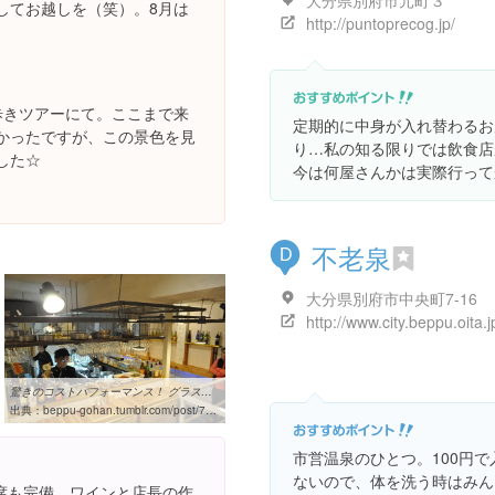
大分県別府市元町３
してお越しを（笑）。8月は
http://puntoprecog.jp/
。
歩きツアーにて。ここまで来
定期的に中身が入れ替わるお
かったですが、この景色を見
り…私の知る限りでは飲食店
した☆
今は何屋さんかは実際行って
不老泉
D
大分県別府市中央町7-16
驚きのコストパフォーマンス！ グラスワイン300円！ 元町バル | 別府ごはん
出典：
beppu-gohan.tumblr.com/post/74308183526/%E9%A9%9A%E3%81%8D%E3%81%AE%E3%82%B3%E3%82%B9%E3%83%88%E3%83%91%E3%83%95%E3%82%A9%E3%83%BC%E3%83%9E%E3%83%B3%E3%82%B9-%E3%82%B0%E3%83%A9%E3%82%B9%E3%83%AF%E3%82%A4%E3%83%B3300%E5%86%86-%E5%85%83%E7%94%BA%E3%83%90%E3%83%AB
市営温泉のひとつ。100円
ないので、体を洗う時はみん
席も完備。ワインと店長の作