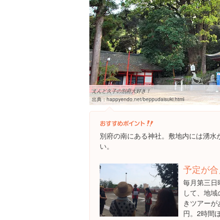
えんど久子の別府大好き！
出典：
happyendo.net/beppudaisuki.html
別府の南にある神社。敷地内には湧水
い。
予定が合
毎月第三日
して、地域
きツアーが
円。2時間