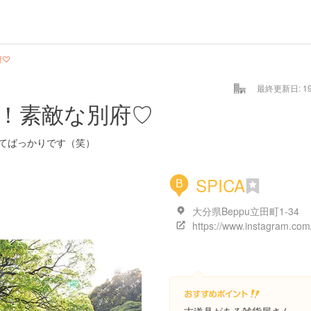
府♡
最終更新日: 19/
！素敵な別府♡
てばっかりです（笑）
SPICA
B
大分県Beppu立田町1-34