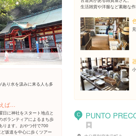
古道具がある雑貨屋さん。
生活雑貨や洋服など素敵な作
見
があり水を汲みに来る人も多
えば…
曜日に神社をスタート地点と
PUNTO PREC
C
のボランティアによるまち歩
あります。おやつ付で700
ほど坂道を中心に歩くツアー