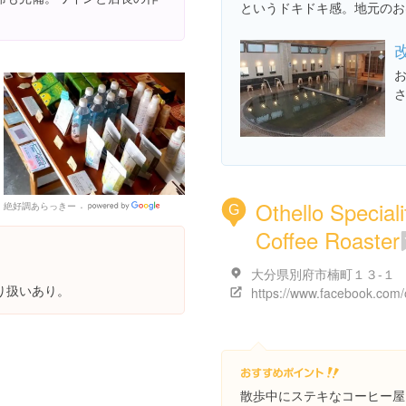
というドキドキ感。地元のお
Othello Speciali
絶好調あらっきー
Google
G
Places
Coffee Roaster
大分県別府市楠町１３-１
り扱いあり。
散歩中にステキなコーヒー屋